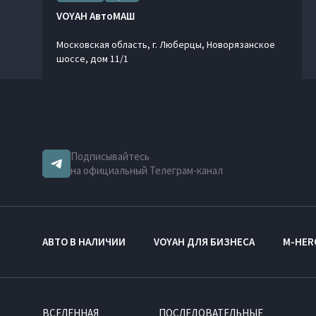
VOYAH АвтоМАШ
Московская область, г. Люберцы, Новорязанское
шоссе, дом 11/1
Автосалон
Сервис
VOYAH БорисХоф Восток
Московская обл, микрорайон Цовб 21
Подписывайтесь
на официальный Телеграм-канал
Автосалон
Сервис
VOYAH БорисХоф Юг
г. Москва, Ленинский муниципальный район, с/п
АВТО В НАЛИЧИИ
VOYAH ДЛЯ БИЗНЕСА
M-HER
Булатниковское, район 29 км МКАД, уч.1
Автосалон
Сервис
ВСЕЛЕННАЯ
ПОСЛЕДОВАТЕЛЬНЫЕ
VOYAH МЭЙДЖОР