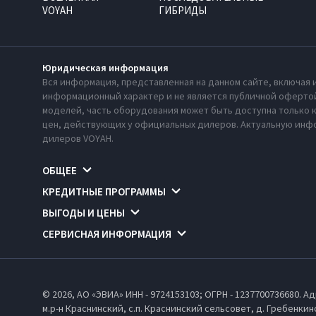
VOYAH
ГИБРИДЫ
г. Москва, Новорижское шоссе, 9км. от МКАД
Юридическая информация
Автосалон
Сервис
Вся информация, представленная на данном сайте, включая 
VOYAH МЭЙДЖОР СЕВЕР
информационный характер и не является публичной офертой
моделей, часть оборудования может быть доступна только 
Московская область, г. Мытищи, ул.
цен, действующих у официальных дилеров. Актуальную инфо
Красноармейская, вл39с1
дилеров VOYAH.
ОБЩЕЕ
Автосалон
Сервис
КРЕДИТНЫЕ ПРОГРАММЫ
VOYAH МЭЙДЖОР Строгино
ВЫГОДЫ И ЦЕНЫ
г. Москва, ул. Маршала Прошлякова, д .13
СЕРВИСНАЯ ИНФОРМАЦИЯ
Автосалон
Сервис
VOYAH МЭЙДЖОР Шереметьево
© 2026, АО «ЭВИА» ИНН - 9724153103; ОГРН - 1237700736680. Ад
м.р-н Краснинский,
с.п. Краснинский сельсовет,
д. Гребенкино
г. Москва, г. Химки, Ленинградское шоссе 23 (4 км от