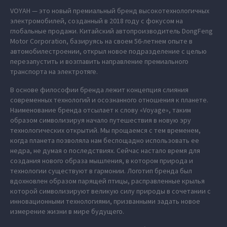
VOYAH — это новый премиальный бренд высокотехнологичных
электромобилей, созданный в 2018 году с фокусом на
глобальные продажи. Китайский автопроизводитель DongFeng
Motor Corporation, базируясь на своем 56-летнем опыте в
автомобилестроении, открыл новое подразделение с целью
перезапустить и возглавить направление премиального
транспорта на электротяге.
В основе философии бренда лежит концепция слияния
современных технологий и осознанного отношения к планете.
Наименование бренда отсылает к слову «Voyage», таким
образом символизируя начало путешествия в новую эру
технологических открытий. Мы прощаемся с тем временем,
когда планета позволяла нам беспощадно использовать ее
недра, не думая о последствиях. Сейчас настало время для
создания нового образа мышления, в котором природа и
технологии существуют в гармонии. Логотип бренда был
вдохновлен образом парящей птицы, расправленные крылья
которой символизируют великую силу природы в сочетании с
инновационными технологиями, призванными задать новое
измерение жизни в мире будущего.