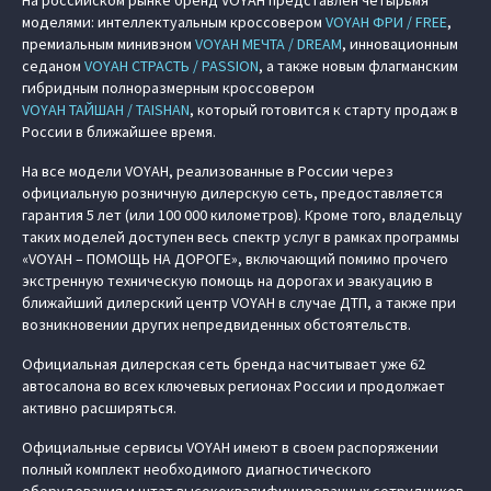
На российском рынке бренд VOYAH представлен четырьмя
моделями: интеллектуальным кроссовером
VOYAH ФРИ / FREE
,
премиальным минивэном
VOYAH МЕЧТА / DREAM
, инновационным
седаном
VOYAH СТРАСТЬ / PASSION
, а также новым флагманским
гибридным полноразмерным кроссовером
VOYAH ТАЙШАН / TAISHAN
, который готовится к старту продаж в
России в ближайшее время.
На все модели VOYAH, реализованные в России через
официальную розничную дилерскую сеть, предоставляется
гарантия 5 лет (или 100 000 километров). Кроме того, владельцу
таких моделей доступен весь спектр услуг в рамках программы
«VOYAH – ПОМОЩЬ НА ДОРОГЕ», включающий помимо прочего
экстренную техническую помощь на дорогах и эвакуацию в
ближайший дилерский центр VOYAH в случае ДТП, а также при
возникновении других непредвиденных обстоятельств.
Официальная дилерская сеть бренда насчитывает уже 62
автосалона во всех ключевых регионах России и продолжает
активно расширяться.
Официальные сервисы VOYAH имеют в своем распоряжении
полный комплект необходимого диагностического