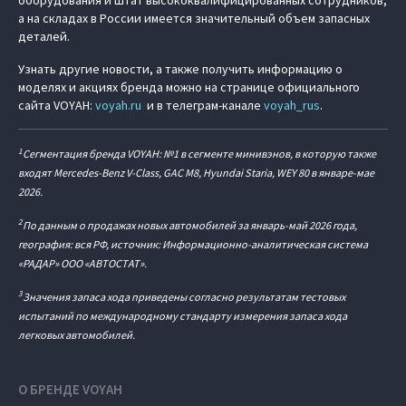
оборудования и штат высококвалифицированных сотрудников,
а на складах в России имеется значительный объем запасных
деталей.
Узнать другие новости, а также получить информацию о
моделях и акциях бренда можно на странице официального
сайта VOYAH:
voyah.ru
и в телеграм-канале
voyah_rus
.
1
Сегментация бренда VOYAH: №1 в сегменте минивэнов, в которую также
входят Mercedes-Benz V-Class, GAC M8, Hyundai Staria, WEY 80 в январе-мае
2026.
2
По данным о продажах новых автомобилей за январь-май 2026 года,
география: вся РФ, источник: Информационно-аналитическая система
«РАДАР» ООО «АВТОСТАТ».
3
Значения запаса хода приведены согласно результатам тестовых
испытаний по международному стандарту измерения запаса хода
легковых автомобилей.
О БРЕНДЕ VOYAH