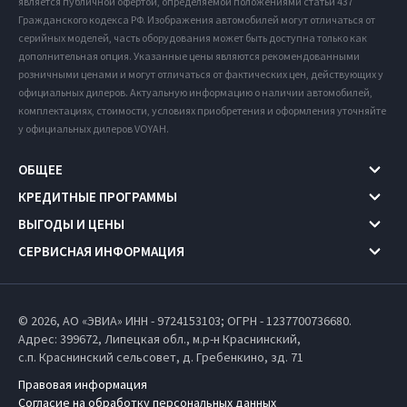
является публичной офертой, определяемой положениями статьи 437
Гражданского кодекса РФ. Изображения автомобилей могут отличаться от
серийных моделей, часть оборудования может быть доступна только как
дополнительная опция. Указанные цены являются рекомендованными
розничными ценами и могут отличаться от фактических цен, действующих у
официальных дилеров. Актуальную информацию о наличии автомобилей,
комплектациях, стоимости, условиях приобретения и оформления уточняйте
у официальных дилеров VOYAH.
ОБЩЕЕ
КРЕДИТНЫЕ ПРОГРАММЫ
ВЫГОДЫ И ЦЕНЫ
СЕРВИСНАЯ ИНФОРМАЦИЯ
© 2026, АО «ЭВИА» ИНН - 9724153103; ОГРН - 1237700736680.
Адрес: 399672,
Липецкая обл.,
м.р-н Краснинский,
с.п. Краснинский сельсовет,
д. Гребенкино, зд. 71
Правовая информация
Согласие на обработку персональных данных