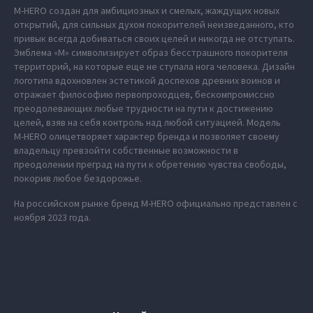
M‑HERO создан для амбициозных и смелых, жаждущих новых
открытий, для сильных духом покорителей неизведанного, кто
привык всегда добиваться своих целей и никогда не отступать.
Эмблема «М» символизирует образ бесстрашного покорителя
территорий, на которые еще не ступала нога человека. Дизайн
логотипа вдохновлен эстетикой доспехов древних воинов и
отражает философию первопроходцев, бескомпромиссно
преодолевающих любые трудности на пути к достижению
целей, взяв на себя контроль над любой ситуацией. Модель
M‑HERO олицетворяет характер бренда и позволяет своему
владельцу превзойти собственные возможности в
преодолении преград на пути к обретению чувства свободы,
покорив любое бездорожье.
На российском рынке бренд M‑HERO официально представлен с
ноября 2023 года.