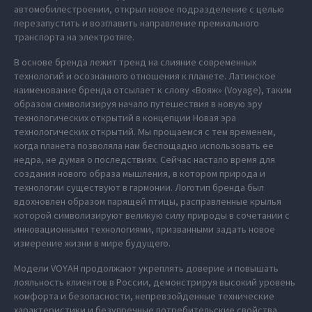
автомобилестроении, открыл новое подразделение с целью
перезапустить и возглавить направление премиального
транспорта на электротяге.
В основе бренда лежит тренд на слияние современных
технологий и осознанного отношения к планете. Латинское
наименование бренда отсылает к слову «Вояж» (Voyage), таким
образом символизируя начало путешествия в новую эру
технологических открытий в концепции Новая эра
технологических открытий. Мы прощаемся с тем временем,
когда планета позволяла нам беспощадно использовать ее
недра, не думая о последствиях. Сейчас настало время для
создания нового образа мышления, в котором природа и
технологии существуют в гармонии. Логотип бренда был
вдохновлен образом парящей птицы, расправленные крылья
которой символизируют великую силу природы в сочетании с
инновационными технологиями, призванными задать новое
измерение жизни в мире будущего.
Модели VOYAH продолжают укреплять доверие и повышать
лояльность клиентов в России, демонстрируя высокий уровень
комфорта и безопасности, непревзойденные технические
характеристики и безупречные потребительские свойства.