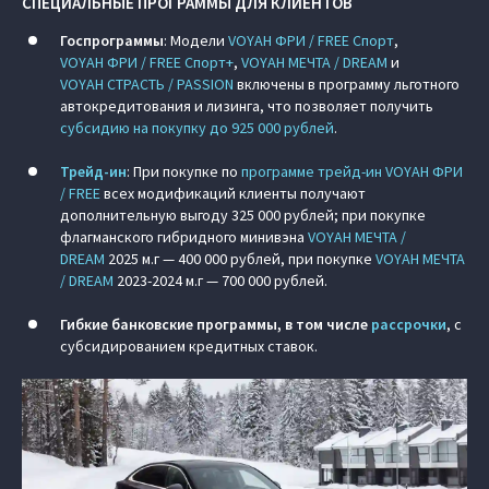
СПЕЦИАЛЬНЫЕ ПРОГРАММЫ ДЛЯ КЛИЕНТОВ
Госпрограммы
: Модели
VOYAH ФРИ / FREE Спорт
,
VOYAH ФРИ / FREE Спорт+
,
VOYAH МЕЧТА / DREAM
и
VOYAH СТРАСТЬ / PASSION
включены в программу льготного
автокредитования и лизинга, что позволяет получить
субсидию на покупку до 925 000 рублей
.
Трейд-ин
: При покупке по
программе трейд-ин
VOYAH ФРИ
/ FREE
всех модификаций клиенты получают
дополнительную выгоду 325 000 рублей; при покупке
флагманского гибридного минивэна
VOYAH МЕЧТА /
DREAM
2025 м.г — 400 000 рублей, при покупке
VOYAH МЕЧТА
/ DREAM
2023-2024 м.г — 700 000 рублей.
Гибкие банковские программы, в том числе
рассрочки
, с
субсидированием кредитных ставок.