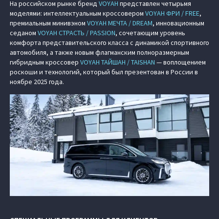
На российском рынке бренд
VOYAH
представлен четырьмя
моделями: интеллектуальным кроссовером
VOYAH ФРИ / FREE
,
премиальным минивэном
VOYAH МЕЧТА / DREAM
, инновационным
седаном
VOYAH СТРАСТЬ / PASSION
, сочетающим уровень
комфорта представительского класса с динамикой спортивного
автомобиля, а также новым флагманским полноразмерным
гибридным кроссовер
VOYAH ТАЙШАН / TAISHAN
— воплощением
роскоши и технологий, который был презентован в России в
ноябре 2025 года.