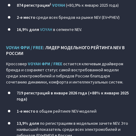
1
874 регистрации
VOYAH
(+80,9% к январю 2025 года)
2-е место
среди всех брендов на рынке NEV (EV+PHEV)
16,9% доля
VOYAH
в сегменте NEV.
VOYAH ФРИ / FREE
: ЛИДЕР МОДЕЛЬНОГО РЕЙТИНГА NEV В
РОССИИ
Кроссовер
VOYAH ФРИ / FREE
остается ключевым драйвером
бренда и сохраняет статус самой востребованной модели
среди электромобилей и гибридов России благодаря
сочетанию динамики, комфорта и интеллектуальных систем.
719 регистраций в январе 2026 года (+88% к январю 2025
года)
1-е место
в общем рейтинге NEV-моделей
13,9% доля
по регистрациям в модельном зачете NEV. Это
наивысший показатель среди всех электромобилей и
гибридов (EV+PHEV) в России.