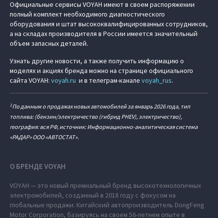
Официальные сервисы VOYAH имеют в своем распоряжении
полный комплект необходимого диагностического
оборудования и штат высококвалифицированных сотрудников,
а на складах производителя в России имеется значительный
объем запасных деталей.
Узнать другие новости, а также получить информацию о
моделях и акциях бренда можно на странице официального
сайта VOYAH:
voyah.ru
и в телеграм-канале
voyah_rus
.
1
По данным о продажах новых автомобилей за январь 2026 года, тип
топлива: (бензин/электричество (гибрид PHEV), электричество),
география: вся РФ, источник: Информационно-аналитическая система
«РАДАР» ООО «АВТОСТАТ».
О БРЕНДЕ VOYAH
VOYAH — это новый премиальный бренд высокотехнологичных
электромобилей, созданный в 2018 году с фокусом на
глобальные продажи. Китайский автопроизводитель DongFeng
Motor Corporation, базируясь на своем 56-летнем опыте в