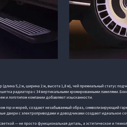
(длина 5,2 м, ширина 2 м, высота 1,8 м), чей премиальный статус по
ешетка радиатора с 34 вертикальными хромированными ламелями. Бок
ием и логотипом компании добавляют изысканности.
ом гор и морей, создают незабываемый образ, символизирующий гар
овые двери с электроприводами и доводчиками создают идеальное со
светкой — не просто функциональная деталь, а эстетическое и техн