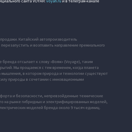
ициального сайта VOYAH:
voyah.ru
и в телеграм-канале
е продажи. Китайский автопроизводитель
ю перезапустить и возглавить направление премиального
 бренда отсылает к слову «Вояж» (Voyage), таким
рытий. Мы прощаемся с тем временем, когда планета
за мышления, в котором природа и технологии существуют
силу природы в сочетании с инновационными
мфорта и безопасности, непревзойденные технические
сто на рынке гибридных и электрифицированных моделей,
электрических моделей бренда около 9 тысяч единиц.