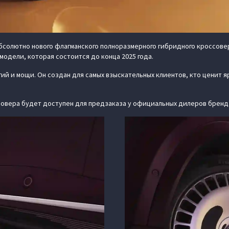
бсолютно нового флагманского полноразмерного гибридного кроссовер
одели, которая состоится до конца 2025 года.
ий и мощи. Он создан для самых взыскательных клиентов, кто ценит я
овера будет доступен для предзаказа у официальных дилеров бренда