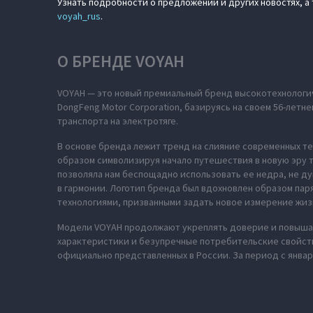
Узнать подробности о предложении и других новостях, 
voyah_rus
.
О БРЕНДЕ VOYAH
VOYAH — это новый премиальный бренд высокотехнологич
DongFeng Motor Corporation, базируясь на своем 56-лет
транспорта на электротяге.
В основе бренда лежит тренд на слияние современных те
образом символизируя начало путешествия в новую эру т
позволяла нам беспощадно использовать ее недра, не ду
в гармонии. Логотип бренда был вдохновлен образом па
технологиями, призванными задать новое измерение жиз
Модели VOYAH продолжают укреплять доверие и повышат
характеристики и безупречные потребительские свойств
официально представленных в России. За период с январ