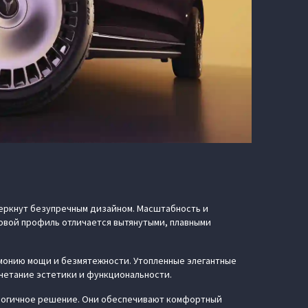
дчеркнут безупречным дизайном. Масштабность и
овой профиль отличается вытянутыми, плавными
монию мощи и безмятежности. Утопленные элегантные
четание эстетики и функциональности.
ологичное решение. Они обеспечивают комфортный