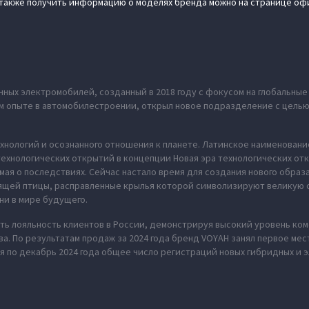
а также получить информацию о моделях бренда можно на странице оф
ных электромобилей, созданный в 2018 году с фокусом на глобальны
нем опыте в автомобилестроении, открыл новое подразделение с цель
хнологий и осознанного отношения к планете. Латинское наименование
ехнологических открытий в концепции Новая эра технологических отк
мая о последствиях. Сейчас настало время для создания нового обра
рящей птицы, расправленные крылья которой символизируют великую 
ни в мире будущего.
ь лояльность клиентов в России, демонстрируя высокий уровень ко
а. По результатам продаж за 2024 года бренд VOYAH занял первое ме
я по декабрь 2024 года общее число регистраций новых гибридных и 