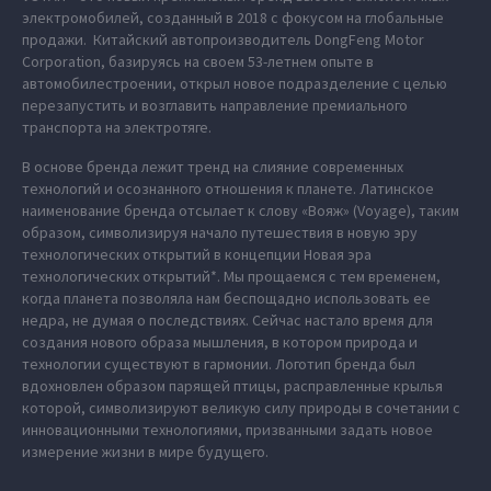
электромобилей, созданный в 2018 с фокусом на глобальные
продажи. Китайский автопроизводитель DongFeng Motor
Corporation, базируясь на своем 53-летнем опыте в
автомобилестроении, открыл новое подразделение с целью
перезапустить и возглавить направление премиального
транспорта на электротяге.
В основе бренда лежит тренд на слияние современных
технологий и осознанного отношения к планете. Латинское
наименование бренда отсылает к слову «Вояж» (Voyage), таким
образом, символизируя начало путешествия в новую эру
технологических открытий в концепции Новая эра
технологических открытий*. Мы прощаемся с тем временем,
когда планета позволяла нам беспощадно использовать ее
недра, не думая о последствиях. Сейчас настало время для
создания нового образа мышления, в котором природа и
технологии существуют в гармонии. Логотип бренда был
вдохновлен образом парящей птицы, расправленные крылья
которой, символизируют великую силу природы в сочетании с
инновационными технологиями, призванными задать новое
измерение жизни в мире будущего.