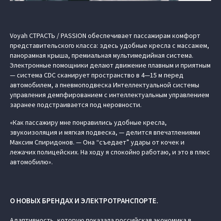
Voyah СТРАСТЬ / PASSION обеспечивает пассажирам комфорт
представительского класса: здесь удобные кресла с массажем,
панорамная крыша, премиальная мультимедийная система.
Электронные помощники делают движение плавным и приятным
— система CDC сканирует пространство в 4—15 м перед
автомобилем, а пневмоподвеска Интеллектуальной системы
управления демпфированием с интеллектуальным управлением
заранее подстраивается под неровности.
«Как пассажиру мне понравились удобные кресла,
звукоизоляция и мягкая подвеска, — делится впечатлениями
Максим Спиридонов. — Она “съедает” удары от кочек и
лежачих полицейских. На ходу я спокойно работаю, и это в плюс
автомобилю».
О НОВЫХ БРЕНДАХ И ЭЛЕКТРОТРАНСПОРТЕ.
Адаптивность, которую показала российская экономика в