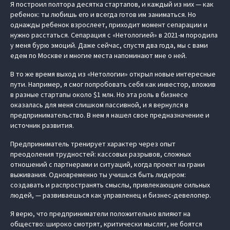
Я построил полтора десятка стартапов, и каждый из них — как
ребенок: ты любишь его и всегда готов им заниматься. Но
однажды ребенок взрослеет, приходит момент сепарации и
нужно расстаться. Сепарация с «Нетологией» в 2021-м породила
у меня бурю эмоций. Даже сейчас, спустя два года, мы с вами
едем по Москве и многие места напоминают мне о ней.
В то же время выход из «Нетологии» открыл новые интересные
пути. Например, я смог попробовать себя как инвестор, вложив
в разные стартапы около $1 млн. Но эта роль в бизнесе
оказалась для меня слишком пассивной, и я вернулся в
предпринимательство. В нем я нашел свое предназначение и
источник развития.
Предприниматель тренирует характер через опыт
преодоления трудностей: кассовых разрывов, сложных
отношений с партнерами и ситуаций, когда проект на грани
выживания. Одновременно ты учишься быть лидером:
создавать и распространять смыслы, привлекающие сильных
людей, — развиваешься как управленец и бизнес-девелопер.
Я верю, что предприниматели положительно влияют на
общество: широко смотрят, критически мыслят, не боятся