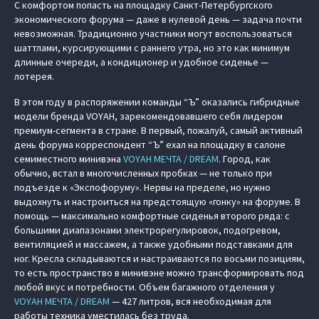
С комфортом попасть на площадку Санкт-Петербургского
экономического форума — даже в нулевой день — задача почти
невозможная. Традиционно участники могут воспользоваться
шаттлами, курсирующими с раннего утра, но это как минимум
длинные очереди, а кондиционер и удобное сиденье —
лотерея.
В этом году в распоряжении команды “Ъ” оказались гибридные
модели бренда VOYAH, зарекомендовавшего себя лидером
премиум-сегмента в стране. В первый, пожалуй, самый активный
день форума корреспондент “Ъ” ехал на площадку в салоне
семиместного минивэна
VOYAH МЕЧТА / DREAM
. Город, как
обычно, встал в многочисленных пробках — не только при
подъезде к «Экспофоруму». Нервы на пределе, но нужно
выдохнуть и настроиться на предстоящую «гонку» на форуме. В
помощь — максимально комфортные сиденья второго ряда: с
большими диапазонами электрорегулировок, подогревом,
вентиляцией и массажем, а также удобными подставками для
ног. Кресла складываются и настраиваются по восьми позициям,
то есть пространство в минивэне можно трансформировать под
любой вкус и потребности. Объем багажного отделения у
VOYAH МЕЧТА / DREAM
— 427 литров, вся необходимая для
работы техника уместилась без труда.