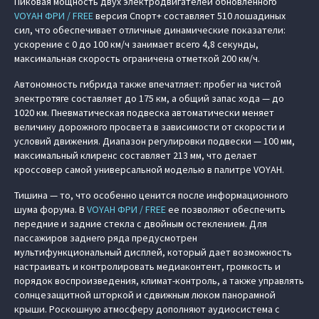
Пиковая мощность двух электродвигателей обновленного
VOYAH ФРИ / FREE
версия Спорт+ составляет 510 лошадиных
сил, что обеспечивает отличные динамические показатели:
ускорение с 0 до 100 км/ч занимает всего 4,8 секунды,
максимальная скорость ограничена отметкой 200 км/ч.
Автономность гибрида также впечатляет: пробег на чистой
электротяге составляет до 175 км, а общий запас хода — до
1020 км. Пневматическая подвеска автоматически меняет
величину дорожного просвета в зависимости от скорости и
условий движения. Диапазон регулировки подвески — 100 мм,
максимальный клиренс составляет 213 мм, что делает
кроссовер самой универсальной моделью в палитре VOYAH.
Тишина — то, что особенно ценится после информационного
шума форума. В
VOYAH ФРИ / FREE
ее позволяют обеспечить
передние и задние стекла с двойным остеклением. Для
пассажиров заднего ряда предусмотрен
мультифункциональный дисплей, который дает возможность
настраивать и контролировать медиаконтент, громкость и
порядок воспроизведения, климат-контроль, а также управлять
солнцезащитной шторкой и сдвижным люком панорамной
крыши. Роскошную атмосферу дополняют аудиосистема с