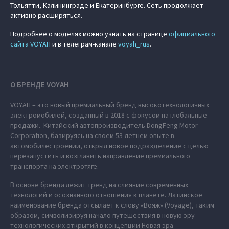
Тольятти, Калининграде и Екатеринбурге. Сеть продолжает
активно расширяться.
Подробнее о моделях можно узнать на странице
официального
сайта VOYAH
и в телеграм-канале
voyah_rus
.
О БРЕНДЕ VOYAH
VOYAH – это новый премиальный бренд высокотехнологичных
электромобилей, созданный в 2018 с фокусом на глобальные
продажи. Китайский автопроизводитель DongFeng Motor
Corporation, базируясь на своем 53-летнем опыте в
автомобилестроении, открыл новое подразделение с целью
перезапустить и возглавить направление премиального
транспорта на электротяге.
В основе бренда лежит тренд на слияние современных
технологий и осознанного отношения к планете. Латинское
наименование бренда отсылает к слову «Вояж» (Voyage), таким
образом, символизируя начало путешествия в новую эру
технологических открытий в концепции Новая эра