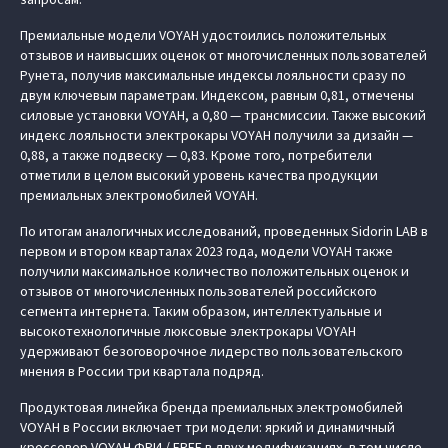
Премиальные модели VOYAH удостоились положительных
отзывов и наивысших оценок от многочисленных пользователей
Рунета, получив максимальные индексы лояльности сразу по
двум ключевым параметрам. Индексом, равным 0,81, отмечены
силовые установки VOYAH, а 0,80 — трансмиссии. Также высокий
индекс лояльности электрокары VOYAH получили за дизайн —
0,88, а также подвеску — 0,83. Кроме того, потребители
отметили в целом высокий уровень качества продукции
премиальных электромобилей VOYAH.
По итогам аналогичных исследований, проведенных Sidorin LAB в
первом и втором кварталах 2023 года, модели VOYAH также
получили максимальное количество положительных оценок и
отзывов от многочисленных пользователей российского
сегмента интернета. Таким образом, интеллектуальные и
высокотехнологичные люксовые электрокары VOYAH
удерживают безоговорочное лидерство пользовательского
мнения в России три квартала подряд.
Продуктовая линейка бренда премиальных электромобилей
VOYAH в России включает три модели: яркий и динамичный
кроссовер VOYAH ФРИ / FREE в двух модификациях, в том числе