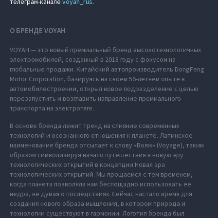
телеграм-канале
voyah_rus
.
О БРЕНДЕ VOYAH
VOYAH — это новый премиальный бренд высокотехнологичных
электромобилей, созданный в 2018 году с фокусом на
глобальные продажи. Китайский автопроизводитель DongFeng
Motor Corporation, базируясь на своем 56-летнем опыте в
автомобилестроении, открыл новое подразделение с целью
перезапустить и возглавить направление премиального
транспорта на электротяге.
В основе бренда лежит тренд на слияние современных
технологий и осознанного отношения к планете. Латинское
наименование бренда отсылает к слову «Вояж» (Voyage), таким
образом символизируя начало путешествия в новую эру
технологических открытий в концепции Новая эра
технологических открытий. Мы прощаемся с тем временем,
когда планета позволяла нам беспощадно использовать ее
недра, не думая о последствиях. Сейчас настало время для
создания нового образа мышления, в котором природа и
технологии существуют в гармонии. Логотип бренда был