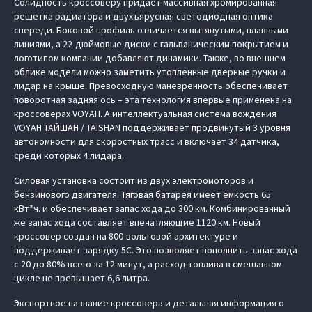
Солидность кроссоверу придает массивная хромированная
решетка радиатора и двухъярусная светодиодная оптика
спереди. Боковой профиль отличается вытянутыми, плавными
линиями, а 22-дюймовые диски с гальваническим покрытием и
логотипом компании добавляют динамики. Также, во внешнем
облике модели можно заметить утопленные дверные ручки и
лидар на крыше. Превосходную маневренность обеспечивает
поворотная задняя ось – эта технология впервые применена на
кроссоверах VOYAH. А интеллектуальная система вождения
VOYAH ТАЙШАН / TAISHAN поддерживает продвинутый 3 уровня
автономности для скоростных трасс и включает 34 датчика,
среди которых 4 лидара.
Силовая установка состоит из двух электромоторов и
бензинового двигателя. Тяговая батарея имеет ёмкость 65
кВт*ч. и обеспечивает запас хода до 300 км. Комбинированный
же запас хода составляет впечатляющие 1120 км. Новый
кроссовер создан на 800-вольтовой архитектуре и
поддерживает зарядку 5С. Это позволяет пополнить запас хода
с 20 до 80% всего за 12 минут, а расход топлива в смешанном
цикле не превышает 6,6 литра.
Экспортное название кроссовера и детальная информация о