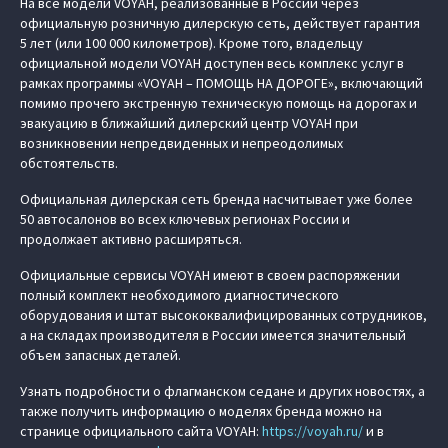
На все модели VOYAH, реализованные в России через
официальную розничную дилерскую сеть, действует гарантия
5 лет (или 100 000 километров). Кроме того, владельцу
официальной модели VOYAH доступен весь комплекс услуг в
рамках программы «VOYAH – ПОМОЩЬ НА ДОРОГЕ», включающий
помимо прочего экстренную техническую помощь на дорогах и
эвакуацию в ближайший дилерский центр VOYAH при
возникновении непредвиденных и непреодолимых
обстоятельств.
Официальная дилерская сеть бренда насчитывает уже более
50 автосалонов во всех ключевых регионах России и
продолжает активно расширяться.
Официальные сервисы VOYAH имеют в своем распоряжении
полный комплект необходимого диагностического
оборудования и штат высококвалифицированных сотрудников,
а на складах производителя в России имеется значительный
объем запасных деталей.
Узнать подробности о флагманском седане и других новостях, а
также получить информацию о моделях бренда можно на
странице официального сайта VOYAH:
https://voyah.ru/
и в