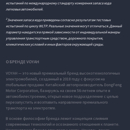
испытаний по международному стандарту измерения запаса хода
легковых автомобилей.
2
Значения запаса хода приведены согласно результатам тестовых
испытаний по циклу WLTP. Реальные значения могут отличаться. Данный
параметр находится в прямой зависимости от индивидуальной манеры
управления транспортным средством, дорожного покрытия,
климатических условий и иных факторов окружающей среды.
О БРЕНДЕ VOYAH
VOYAH — это новый премиальный бренд высокотехнологичных
электромобилей, созданный в 2018 году с фокусом на
глобальные продажи. Китайский автопроизводитель DongFeng
Motor Corporation, базируясь на своем 56-летнем опыте в
автомобилестроении, открыл новое подразделение с целью
перезапустить и возглавить направление премиального
транспорта на электротяге.
В основе философии бренда лежит концепция слияния
современных технологий и осознанного отношения к планете.