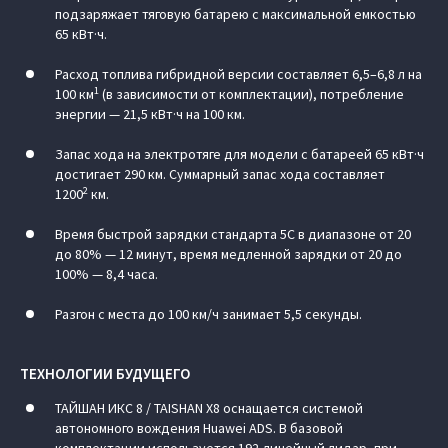
подзаряжает тяговую батарею с максимальной емкостью
65 кВт·ч.
Расход топлива гибридной версии составляет 6,5–6,8 л на
1
100 км
(в зависимости от комплектации), потребление
энергии — 21,5 кВт·ч на 100 км.
Запас хода на электротяге для модели с батареей 65 кВт·ч
достигает 290 км. Суммарный запас хода составляет
2
1200
км.
Время быстрой зарядки стандарта 5С в диапазоне от 20
до 80% — 12 минут, время медленной зарядки от 20 до
100% — 8,4 часа.
Разгон с места до 100 км/ч занимает 5,5 секунды.
ТЕХНОЛОГИИ БУДУЩЕГО
ТАЙШАН ИКС 8 / TAISHAN X8 оснащается системой
автономного вождения Huawei ADS. В базовой
комплектации используется 192-линейный лидар, при