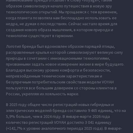
Наименование бренда отсылает к слову «Voyage», таким
образом символизируя начало путешествия в новую эру
технологических открытий. Мы прощаемся с тем временем,
когда планета позволяла нам беспощадно использовать ее
недра, не думая о последствиях. Сейчас настало время для
создания нового образа мышления, в котором природа и
технологии существуют в гармонии.
Логотип бренда был вдохновлен образом парящей птицы,
расправленные крылья которой символизируют великую силу
природы в сочетании с инновационными технологиями,
призванными задать новое измерение жизни в мире будущего.
Благодаря высокому уровню комфорта и безопасности,
непревзойденным техническим характеристикам и
безупречным потребительским свойствам модели VOYAH
пользуются все большим доверием со стороны клиентов в
России, укрепляя их лояльность марке.
В 2025 году общее число регистраций новых гибридных и
электрических моделей бренда составило 9 465 единиц, что на
5,9% больше, чем в 2024 году. В январе-марте 2026 года
количество регистраций VOYAH достигло 3 041 единицу
(+142,7% к уровню аналогичного периода 2025 года). В январе-