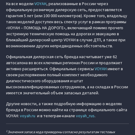
На все модели
VOYAH
, реализованные в России через
официальную розничную дилерскую сеть, предоставляется
гарантия 5 лет (или 100 000 километров). Кроме того, владельцу
таких моделей доступен весь спектр услуг в рамках программы
«VOYAH – ПОМОЩЬ НА ДОРОГЕ», включающий помимо прочего
экстренную техническую помощь на дорогах и эвакуацию в
ближайший дилерский центр VOYAH в случае ДТП, а также при
возникновении других непредвиденных обстоятельств.
Официальная дилерская сеть бренда насчитывает уже 62
автосалона во всех ключевых регионах России и продолжает
активно расширяться. Официальные сервисы
VOYAH
имеют в
своем распоряжении полный комплект необходимого
диагностического оборудования и штат
высококвалифицированных сотрудников, а на складах в России
имеется значительный объем запасных деталей.
Другие новости, а также подробную информацию о моделях
бренда в России можно найти на странице официального сайта
VOYAH:
voyah.ru
и в телеграм-канале
voyah_rus
.
1
Значения запаса хода приведены согласно результатам тестовых