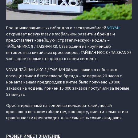
Бренд инновационных гибридов и электромобилей
VOYAH
открывает новую главу в глобальном развитии бренда и
представляет новейшую «стратегическую» модель –
ТАЙШАН ИКС 8 / TAISHAN X8. Став одним из крупнейших
пятиместных китайских кроссоверов, ТАЙШАН ИКС 8 / TAISHAN X8
уже задает новые стандарты в своем сегменте.
VOYAH ТАЙШАН ИКС 8 / TAISHAN X8 уже заявил о себе как о
потенциальном бестселлере бренда – за первые 20 часов с
момента начала предпродаж в Китае было получено 20 000
заказов на модель, причем 15 000 заказов поступили за первые
53 минуты.
Ориентированный на семейных пользователей, новый
кроссовер по своим габаритам, комфорту, вместительности и
практичности превосходит даже самые высокие ожидания.
РАЗМЕР ИМЕЕТ ЗНАЧЕНИЕ