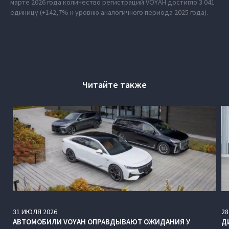
марте 2026 года количество регистраций VOYAH достигло 3 041
единицу (+142,7% к уровню аналогичного периода 2025 года).
Читайте также
31
ИЮЛЯ
2026
28
АВТОМОБИЛИ VOYAH ОПРАВДЫВАЮТ ОЖИДАНИЯ У
Д