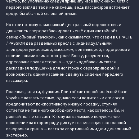
честно, по умолчанию следуя принципу «всё включено». Хотя с
первого взгляда так и не скажешь, ведь пассажиров встречает
вроде бы обычный сплошной диван.
Но стоит откинуть массивный центральный подлокотник и
движением вверх разблокировать ещё один «потайной»
семидюймовый тачскрин, как оказывается, что сзади в СТРАСТЬ
/ PASSION два раздельных кресла с индивидуальными
электрорегулировками, массажем, вентиляцией, подогревом и
своими зонами климат-контроля! Боссу, разумеется,
адресована правая сторона — здесь вдобавок имеются
раскладная подушечка для ног (тоже с сервоприводом) и
возможность одним касанием сдвинуть сиденье переднего
пассажира.
Полезная, кстати, функция. При трёхметровой колёсной базе
Voyah не назвать тесным, однако если водитель и его сосед
предпочитают по-спортивному низкую посадку, ступням
остаётся не так много свободного места, как хотелось бы, и
ровный пол не спасает. К тому же вальяжное полулежачее
положение на втором ряду диктует нависающая над головой
панорамная крыша — плата за спортивный имидж и динамичный
экстерьер.