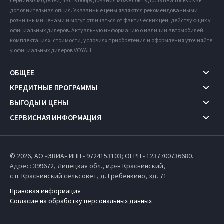
серийных моделей, часть оборудования может быть доступна только как
дополнительная опция. Указанные цены являются рекомендованными
розничными ценами и могут отличаться от фактических цен, действующих у
официальных дилеров. Актуальную информацию о наличии автомобилей,
комплектациях, стоимости, условиях приобретения и оформления уточняйте
у официальных дилеров VOYAH.
ОБЩЕЕ
КРЕДИТНЫЕ ПРОГРАММЫ
ВЫГОДЫ И ЦЕНЫ
СЕРВИСНАЯ ИНФОРМАЦИЯ
© 2026, АО «ЭВИА» ИНН - 9724153103; ОГРН - 1237700736680.
Адрес: 399672,
Липецкая обл.,
м.р-н Краснинский,
с.п. Краснинский сельсовет,
д. Гребенкино, зд. 71
Правовая информация
Согласие на обработку персональных данных