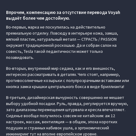
Впрочем, компенсацию за отсутствие перевода Voyah
выдаёт более чем достойную.
Во-первых, марка не поскупилась на действительно
премиальную отделку. Повсюду в интерьере кожа, замша,
мягкий пластик, натуральный металл — СТРАСТЬ / PASSION
окружает традиционной роскошью. Да и собран салон на
совесть, Tesla такой педантичности может только
позавидовать.
Во-вторых, внутренний мир седана, как и его внешность,
интересно рассматривать в деталях. Чего стоят, например,
противосолнечные козырьки с полупрозрачными вставками или
кнопка замка крышки центрального бокса в виде бриллианта!
В-третьих, дизайнерская вычурность совершенно не мешает
выбору удобной посадки. Руль, правда, регулируется вручную,
зато диапазоны перемещения штурвала и кресла впечатляют.
Сиденье вообще получилось совсем не китайским: аж 12
настроек, массаж, вентиляция — в общем, эпоха коротких
подушек и странных набивок ушла, а эргономический
инжиниринг тут на вполне европейском уровне.