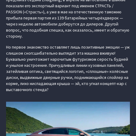
показали его экспортный вариант под именем СТРАСТЬ /
PASSION («Страсть»), а уже в мае на отечественную таможню
прибыла первая партия из 139 батарейных четырёхдверок —
через неделю автомобили доберутся до дилеров. Другой
вопрос, что подобная спешка, как оказалось, имеет и обратную
сторону.
Но первое знакомство оставляет лишь позитивные эмоции — уж
слишком сногсшибательно выглядит эта машина вживую!
Буквально уничтожает нарочитым футуризмом серость будней
и унылое настроение. Причудливые линии кузовных панелей,
затейливая оптика, светящийся логотип, «сплошные» колёсные
диски, выдвижные дверные ручки, поднимающийся спойлер на
корме, лихо ниспадающая крыша — эй, кто угнал концепт-кар с
выставочного стенда?