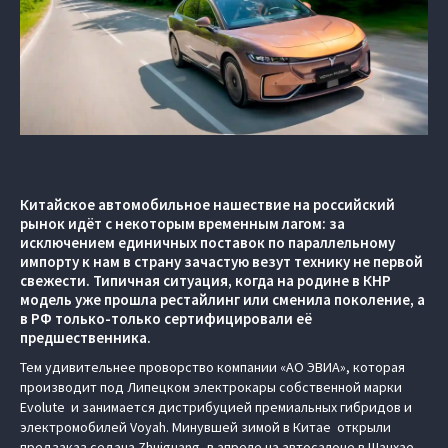
Китайское автомобильное нашествие на российский
рынок идёт с некоторым временным лагом: за
исключением единичных поставок по параллельному
импорту к нам в страну зачастую везут технику не первой
свежести. Типичная ситуация, когда на родине в КНР
модель уже прошла рестайлинг или сменила поколение, а
в РФ только-только сертифицировали её
предшественника.
Тем удивительнее проворство компании «АО ЭВИА», которая
производит под Липецком электрокары собственной марки
Evolute и занимается дистрибуцией премиальных гибридов и
электромобилей Voyah. Минувшей зимой в Китае открыли
предзаказ седана Zhuiguang, в апреле на автосалоне в Шанхае