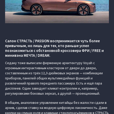
Салон СТРАСТЬ / PASSION воспринимается чуть более
привычным, но лишь для тех, кто раньше успел
познакомиться с обстановкой кроссовера ФРИ / FREE и
минивэна МЕЧТА / DREAM.
Седану тоже выписали фирменную архитектуру Voyah с
огромным интерактивным кластером от двери до двери,
составленным из трёх 12,3-дюймовых экранов — комбинации
приборов, панелей общих мультимедийных функций и
развлечений правого переднего пассажира. Есть и ещё пара
дисплеев. Один заведует климат-контролем и, например,
регулировками боковых зеркал, а другой — проекционный.
В общем, аналоговое управление китайцы без жалости сдали в
архив, сделав ставку на модную цифровую лаконичность. Даже
кнопки на спицах руля и клавиши стеклоподъёмников в СТРАСТЬ