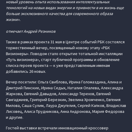
новый уровень опыта использования интеллектуальных
технологий на новых видах энергии и привнести в их жизнь еще
больше эксклюзивного качества для современного образа
жизни».
отмечает Андрей Резников
Также в рамках проекта 31 мая в Центре событий РБК состоялся
торжественный вечер, посвященный новому этапу «РБК
Визионеры». Поводом стало открытие тотальной инсталляции
«Путь визионера», старт публичной программы и обновление
списка героев проекта — к уже представленным именам
добавились 26 новых.
Вечер посетили: Ольга Свиблова, Ирина Голомаздина, Алина и
Дмитрий Пинские, Ирина Седых, Наталия Опалева, Александра
Жаркова, Евгений Давыдов, Александр Терехов, Евгений
Сангаджиев, Григорий Березкин, Эвелина Хромченко, Евгения
Милова, Саша Сулим, Лаура Джугелия, Сергей Капков, Владислав
Лисовец, Алиса Прудникова, Анна Андронова, Мария Федорова
и другие.
Гостей выставки встречали инновационный кроссовер