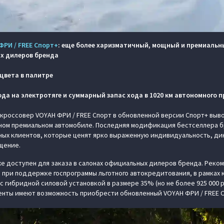
ФРИ / FREE Спорт+
: еще более харизматичный, мощный и премиальны
х дилеров бренда
цвета в палитре
да на электротяге и суммарный запас хода в 1020 км автономного п
россовер VOYAH ФРИ / FREE Спорт в обновленной версии Спорт+ выво
ном премиальном автомобиле. Последняя модификация бестселлера б
ных клиентов, которые ценят ярко выраженную индивидуальность, ди
щение.
е доступен для заказа в салонах официальных дилеров бренда. Реко
но при поддержке госпрограммы льготного автокредитования, в рамках
 с гибридной силовой установкой в размере 35% (но не более 925 000 
енты имеют возможность приобрести обновленный VOYAH ФРИ / FREE Сп