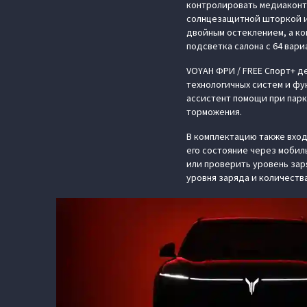
контролировать медиаконте
солнцезащитной шторкой и
двойным остеклением, а к
подсветка салона с 64 вари
VOYAH ФРИ / FREE Спорт+ 
технологичных систем и фу
ассистент помощи при парк
торможения.
В комплектацию также вхо
его состояние через мобил
или проверить уровень зар
уровня заряда и количества