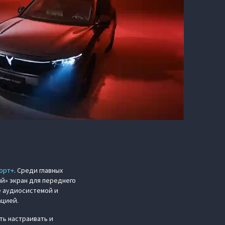
порт+
. Среди главных
й» экран для переднего
е аудиосистемой и
ацией.
ть настраивать и