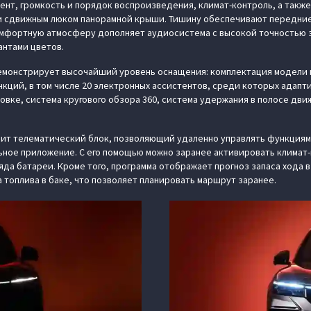
нт, громкость и порядок воспроизведения, климат-контроль, а также
 сдвижным люком панорамной крыши. Тишину обеспечивают передние 
омфортную атмосферу дополняет аудиосистема с высокой точностью з
антами цветов.
демонстрирует высочайший уровень оснащения: комплектация модели 
нкций, в том числе 20 электронных ассистентов, среди которых адапт
овке, система кругового обзора 360, система удержания в полосе дви
дит телематический блок, позволяющий удаленно управлять функциям
ьное приложение. С его помощью можно заранее активировать климат-
яда батареи. Кроме того, программа отображает прогноз запаса хода 
 топлива в баке, что позволяет планировать маршрут заранее.