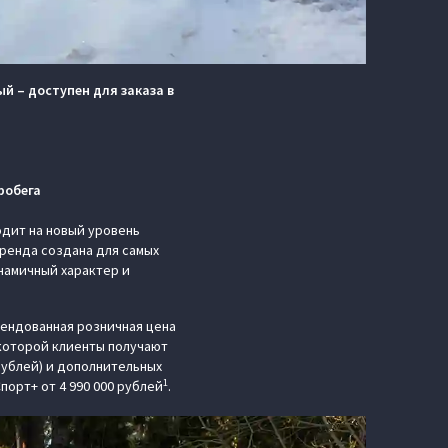
й – доступен для заказа в
робега
дит на новый уровень
ренда создана для самых
намичный характер и
мендованная розничная цена
 которой клиенты получают
рублей) и дополнительных
1
орт+ от 4 990 000 рублей
.