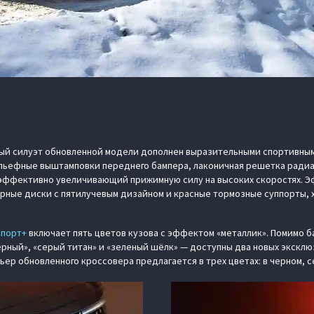
ый силуэт обновленной модели дополнен выразительными спортивным
льефные выштамповки переднего бампера, лаконичная решетка радиат
 эффективно увеличивающий прижимную силу на высоких скоростях. 
рные диски с пятилучевым дизайном и красные тормозные суппорты, 
Спорт+
включает пять цветов кузова с эффектом «металлик». Помимо б
рный», «серый титан» и «зеленый шёлк» — доступны два новых эксклю
ьер обновленного кроссовера предлагается в трех цветах: в черном, с