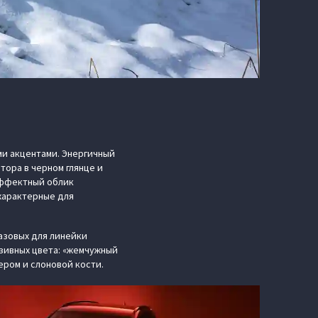
и акцентами. Энергичный
ора в черном глянце и
Эффектный облик
характерные для
азовых для линейки
зивных цвета: «жемчужный
ером и слоновой кости.