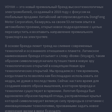
VOYAH — это новый премиальный бренд высокотехнологичных
электромобилей, созданный в 2018 году с фокусом на
глобальные продажи. Китайский автопроизводитель DongFeng
Motor Corporation, базируясь на своем 53-летнем опыте в
автомобилестроении, открыл новое подразделение с целью
перезапустить и возглавить направление премиального
транспорта на электротяге.
В основе бренда лежит тренд на слияние современных
технологий и осознанного отношения к планете. Латинское
наименование бренда отсылает к слову «Вояж» (Voyage), таким
образом символизируя начало путешествия в новую эру
технологических открытий в концепции Новая эра
технологических открытий. Мы прощаемся с тем временем,
когда планета позволяла нам беспощадно использовать ее
недра, не думая о последствиях. Сейчас настало время для
создания нового образа мышления, в котором природа и
технологии существуют в гармонии. Логотип бренда был
вдохновлен образом парящей птицы, расправленные крылья
которой символизируют великую силу природы в сочетании с
инновационными технологиями, призванными задать новое
измерение жизни в мире будущего.