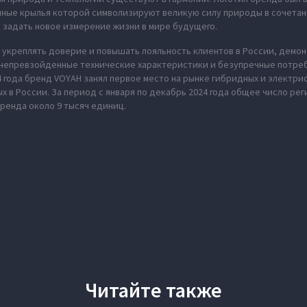
нные крылья которой символизируют великую силу природы в сочета
 задать новое измерение жизни в мире будущего.
укреплять доверие и повышать лояльность клиентов в России, демон
 непревзойденные технические характеристики и безупречные потреб
4 года бренд VOYAH занял первое место на рынке гибридных и электр
 в России. За период с января по декабрь 2024 года общее число ре
ренда около 9 тысяч единиц.
Читайте также