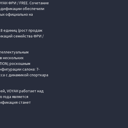
YAH ФРИ / FREE. Сочетание
 модификации обеспечили
ных официально на
18 единиц (рост продаж
икаций семейства ФРИ /
нтеллектуальным
 в нескольких
ITION; роскошным
нфигурации салона: 7-
сса с динамикой спорткара
ей, VOYAH работает над
о года является
дификация станет