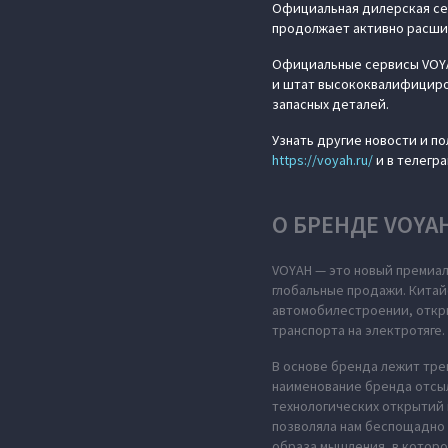
Официальная дилерская сет
продолжает активно расши
Официальные сервисы VOYA
и штат высококвалифициров
запасных деталей.
Узнать другие новости и п
https://voyah.ru/
и в телегр
О БРЕНДЕ VOYA
VOYAH — это новый премиал
глобальные продажи. Китай
автомобилестроении, откры
транспорта на электротяге.
В основе бренда лежит тре
наименование бренда отсыл
технологических открытий 
позволяла нам беспощадно 
образа мышления, в которо