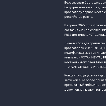
Безусловным бестселлером 
безупречного качества, от
кроссоверу первое место 
российском рынке.
В апреле 2025 года флагма
составил 23% по сравнению
FREE достигло 1 407 единиц
Линейка бренда премиальн
кроссовером VOYAH ФРИ / FR
модификациях, в том числе
минивэном VOYAH МЕЧТА / D
местной и люксовой 4-мест
— VOYAH СТРАСТЬ / PASSION.
Концентрируя усилия над 
запуском еще более привле
премиальный гибридный сед
дополнением к электрическ