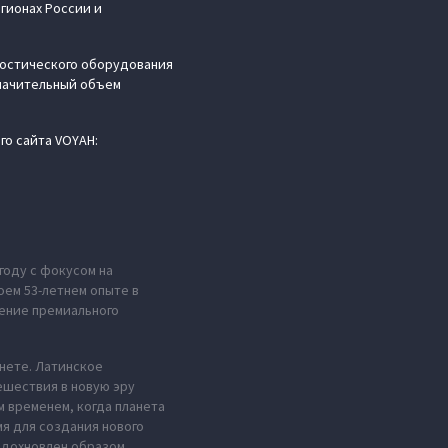
гионах России и
ностического оборудования
значительный объем
го сайта VOYAH:
году с фокусом на
оем 53-летнем опыте в
ение премиального
анете. Латинское
ешествия в новую эру
м временем, когда планета
мя для создания нового
 вдохновлен образом