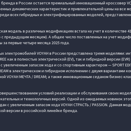
бренда в России остается премиальный инновационный кроссовер VO
менных динамических характеристик и привлекательной цены на все
среди всех гибридных и электрифицированных моделей, представлен
нская модель в различных модификациях встала на учет в количестве 4
 с предыдущим месяцем). А общее число поставленных на учет модиф
ы за первые четыре месяца 2025 года.
ых электромобилей VOYAH в России представлена тремя моделями: и
EE как в полностью электрической (EV), так и гибридной версии (EVR)
 с увеличенным запасом хода и со спортивным характером — SPORT ED
REAM в электрическом и гибридном исполнении с двумя вариантами ко
ной VOYAH МЕЧТА / DREAM; а также инновационным седаном бизнес-кла
совершенствованием условий реализации и обслуживания своих модел
кательных и технологичных версий. Одной из ожидаемых новинок этог
ан с увеличенным запасом хода VOYAH СТРАСТЬ / PASSION. Данная мо
ой версии в российской линейке бренда.