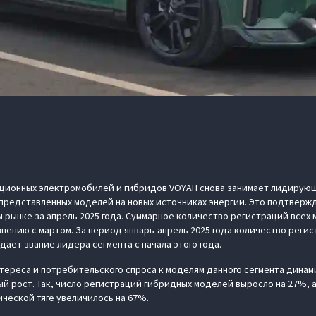
ционных электромобилей и гибридов VOYAH снова занимает лидирую
представленных моделей на новых источниках энергии. Это подтверж
 рынке за апрель 2025 года. Суммарное количество регистраций всех
нению с мартом. За период январь-апрель 2025 года количество регис
ает звание лидера сегмента с начала этого года.
тереса и потребительского спроса к моделям данного сегмента дина
й рост. Так, число регистраций гибридных моделей выросло на 27%, 
ической тяге увеличилось на 67%.