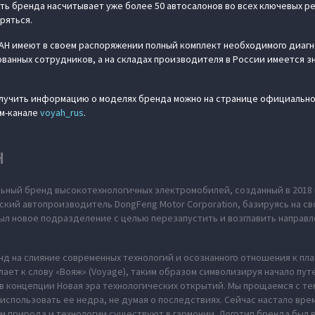
ь бренда насчитывает уже более 50 автосалонов во всех ключевых ре
ряться.
H имеют в своем распоряжении полный комплект необходимого диаг
анных сотрудников, а на складах производителя в России имеется 
олучить информацию о моделях бренда можно на странице официально
ам-канале
voyah_rus
.
H
ьный бренд высокотехнологичных электромобилей, созданный в 2018 
ский автопроизводитель DongFeng Motor Corporation, базируясь на св
л новое подразделение с целью перезапустить и возглавить направл
нд на слияние современных технологий и осознанного отношения к пл
ает к слову «Вояж» (Voyage), таким образом символизируя начало пут
в концепции Новая эра технологических открытий. Мы прощаемся с те
использовать ее недра, не думая о последствиях. Сейчас настало вре
м природа и технологии существуют в гармонии. Логотип бренда был