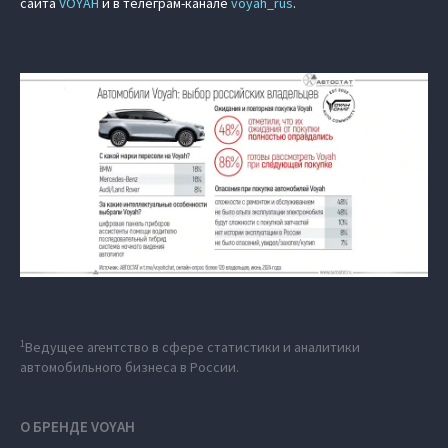
сайта
VOYAH
и в телеграм-канале
voyah_rus
.
1
Ведущее агентство в сфере статистики и аналитики
автомобильного бизнеса в России.
О БРЕНДЕ VOYAH