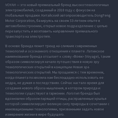
VOYAH — это новый премиальный бренд высокотехнологичных
электромобилей, созданный в 2018 году с фокусом на
глобальные продажи. Китайский автопроизводитель DongFeng
Motor Corporation, базируясь на своем 53-летнем опыте в
автомобилестроении, открыл новое подразделение с целью
перезапустить и возглавить направление премиального
транспорта на электротяге.
В основе бренда лежит тренд на слияние современных
технологий и осознанного отношения к планете. Латинское
наименование бренда отсылает к слову «Вояж» (Voyage), таким
образом символизируя начало путешествия в новую эру
технологических открытий в концепции Новая эра
технологических открытий. Мы прощаемся с тем временем,
когда планета позволяла нам беспощадно использовать ее
недра, не думая о последствиях. Сейчас настало время для
создания нового образа мышления, в котором природа и
технологии существуют в гармонии. Логотип бренда был
вдохновлен образом парящей птицы, расправленные крылья
которой символизируют великую силу природы в сочетании с
инновационными технологиями, призванными задать новое
измерение жизни в мире будущего.