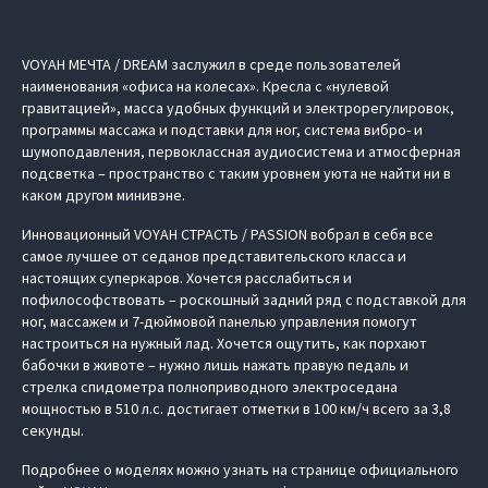
VOYAH МЕЧТА / DREAM заслужил в среде пользователей
наименования «офиса на колесах». Кресла с «нулевой
гравитацией», масса удобных функций и электрорегулировок,
программы массажа и подставки для ног, система вибро- и
шумоподавления, первоклассная аудиосистема и атмосферная
подсветка – пространство с таким уровнем уюта не найти ни в
каком другом минивэне.
Инновационный VOYAH СТРАСТЬ / PASSION вобрал в себя все
самое лучшее от седанов представительского класса и
настоящих суперкаров. Хочется расслабиться и
пофилософствовать – роскошный задний ряд с подставкой для
ног, массажем и 7-дюймовой панелью управления помогут
настроиться на нужный лад. Хочется ощутить, как порхают
бабочки в животе – нужно лишь нажать правую педаль и
стрелка спидометра полноприводного электроседана
мощностью в 510 л.с. достигает отметки в 100 км/ч всего за 3,8
секунды.
Подробнее о моделях можно узнать на странице официального