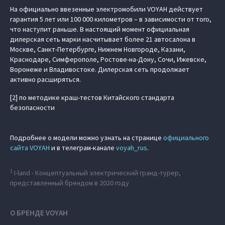
На официально ввезенные электромобили VOYAH действует
гарантия 5 лет или 100 000 километров – в зависимости от того,
что наступит раньше. В настоящий момент официальная
дилерская сеть марки насчитывает более 21 автосалона в
Москве, Санкт-Петербурге, Нижнем Новгороде, Казани,
Краснодаре, Симферополе, Ростове-на-Дону, Сочи, Ижевске,
Воронеже и Владивостоке. Дилерская сеть продолжает
активно расширяться.
[2] по методике краш-тестов Китайского стандарта
безопасности
Подробнее о модели можно узнать на странице
официального
сайта VOYAH
и в телеграм-канале
voyah_rus
.
1
I-land - Концептуальный электрический гранд-турер,
представленный брендом в 2020 году
О БРЕНДЕ VOYAH