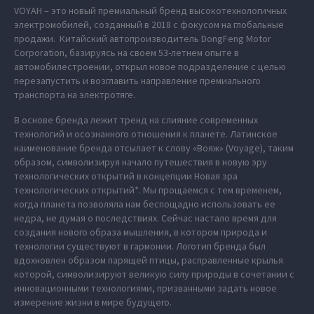
VOYAH – это новый премиальный бренд высокотехнологичных
электромобилей, созданный в 2018 с фокусом на глобальные
продажи. Китайский автопроизводитель DongFeng Motor
Corporation, базируясь на своем 53-летнем опыте в
автомобилестроении, открыл новое подразделение с целью
перезапустить и возглавить направление премиального
транспорта на электротяге.
В основе бренда лежит тренд на слияние современных
технологий и осознанного отношения к планете. Латинское
наименование бренда отсылает к слову «Вояж» (Voyage), таким
образом, символизируя начало путешествия в новую эру
технологических открытий в концепции Новая эра
технологических открытий*. Мы прощаемся с тем временем,
когда планета позволяла нам беспощадно использовать ее
недра, не думая о последствиях. Сейчас настало время для
создания нового образа мышления, в котором природа и
технологии существуют в гармонии. Логотип бренда был
вдохновлен образом парящей птицы, расправленные крылья
которой, символизируют великую силу природы в сочетании с
инновационными технологиями, призванными задать новое
измерение жизни в мире будущего.