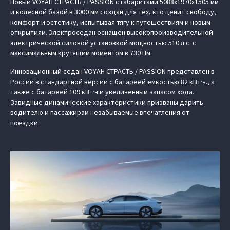
Новый VOYAH СТРАСТЬ / PASSION с габаритами 5088х1970х1505 мм
и колесной базой в 3000 мм создан для тех, кто ценит свободу,
комфорт и эстетику, испытывая тягу к путешествиям и новым
открытиям. Электроседан оснащен высокопроизводительной
электрической силовой установкой мощностью 510 л.с. с
максимальным крутящим моментом в 730 Нм.
Инновационный седан VOYAH СТРАСТЬ / PASSION представлен в
России в стандартной версии с батареей емкостью 82 кВт·ч., а
также с батареей 109 кВт·ч и увеличенным запасом хода.
Завидные динамические характеристики призваны дарить
водителю и пассажирам незабываемые впечатления от
поездки.