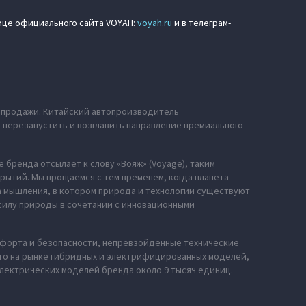
нице официального сайта VOYAH:
voyah.ru
и в телеграм-
е продажи. Китайский автопроизводитель
ю перезапустить и возглавить направление премиального
 бренда отсылает к слову «Вояж» (Voyage), таким
рытий. Мы прощаемся с тем временем, когда планета
за мышления, в котором природа и технологии существуют
силу природы в сочетании с инновационными
мфорта и безопасности, непревзойденные технические
сто на рынке гибридных и электрифицированных моделей,
электрических моделей бренда около 9 тысяч единиц.