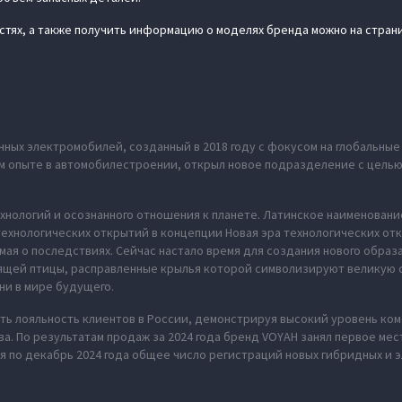
стях, а также получить информацию о моделях бренда можно на стра
ных электромобилей, созданный в 2018 году с фокусом на глобальны
нем опыте в автомобилестроении, открыл новое подразделение с цель
хнологий и осознанного отношения к планете. Латинское наименование
ехнологических открытий в концепции Новая эра технологических отк
мая о последствиях. Сейчас настало время для создания нового обра
рящей птицы, расправленные крылья которой символизируют великую 
ни в мире будущего.
ь лояльность клиентов в России, демонстрируя высокий уровень ко
а. По результатам продаж за 2024 года бренд VOYAH занял первое ме
я по декабрь 2024 года общее число регистраций новых гибридных и 