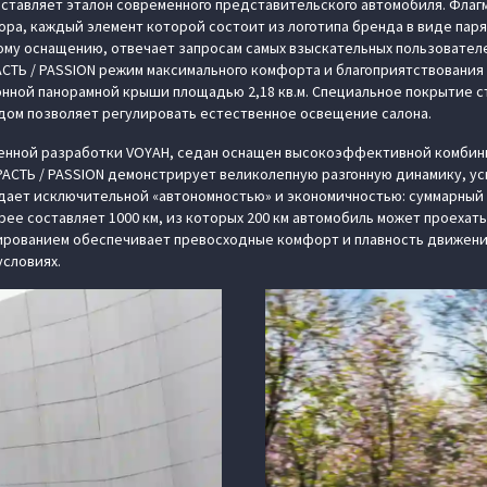
дставляет эталон современного представительского автомобиля. Фл
ора, каждый элемент которой состоит из логотипа бренда в виде пар
му оснащению, отвечает запросам самых взыскательных пользователе
СТЬ / PASSION режим максимального комфорта и благоприятствования 
онной панорамной крыши площадью 2,18 кв.м. Специальное покрытие 
дом позволяет регулировать естественное освещение салона.
енной разработки VOYAH, седан оснащен высокоэффективной комбини
СТЬ / PASSION демонстрирует великолепную разгонную динамику, ускор
ладает исключительной «автономностью» и экономичностью: суммарный
рее составляет 1000 км, из которых 200 км автомобиль может проехат
рованием обеспечивает превосходные комфорт и плавность движения
условиях.