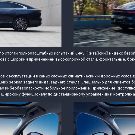
по итогам полномасштабных испытаний C-IASI (Китайский индекс безо
ова с широким применением высокопрочной стали, фронтальные, боко
ов к эксплуатации в самых сложных климатических и дорожных услови
ешних зеркал заднего вида, заднего стекла. Специально для клиентов 
кибербезопасности мобильное приложение. Приложение, доступное д
и широкому функционалу по дистанционному управлению и контролю 