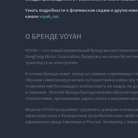
Узнать подробности о флагманском седане и других ново
канале
voyah_rus
.
О БРЕНДЕ VOYAH
VOYAH — это новый премиальный бренд высокотехнологич
DongFeng Motor Corporation, базируясь на своем 56-лет
транспорта на электротяге.
В основе бренда лежит тренд на слияние современных те
образом символизируя начало путешествия в новую эру т
позволяла нам беспощадно использовать ее недра, не ду
в гармонии. Логотип бренда был вдохновлен образом па
технологиями, призванными задать новое измерение жиз
Модели VOYAH продолжают укреплять доверие и повышат
характеристики и безупречные потребительские свойств
официально представленных в России. За период с январ