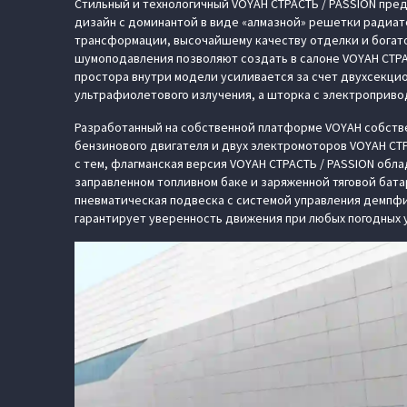
Стильный и технологичный VOYAH СТРАСТЬ / PASSION пре
дизайн с доминантой в виде «алмазной» решетки радиат
трансформации, высочайшему качеству отделки и богато
шумоподавления позволяют создать в салоне VOYAH СТРА
простора внутри модели усиливается за счет двухсекци
ультрафиолетового излучения, а шторка с электроприво
Разработанный на собственной платформе VOYAH собств
бензинового двигателя и двух электромоторов VOYAH СТРА
с тем, флагманская версия VOYAH СТРАСТЬ / PASSION об
заправленном топливном баке и заряженной тяговой бата
пневматическая подвеска с системой управления демпфи
гарантирует уверенность движения при любых погодных 