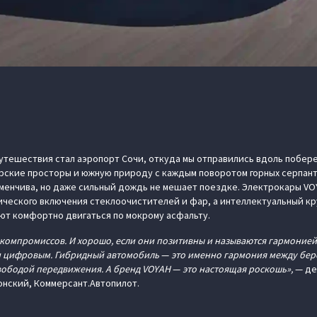
утешествия стал аэропорт Сочи, откуда мы отправились вдоль побере
ские просторы и южную природу с каждым поворотом горных серпанти
еменчива, но даже сильный дождь не мешает поездке. Электрокары V
ического включения стеклоочистителей и фар, а интеллектуальный кр
ют комфортно двигаться по мокрому асфальту.
з компромиссов. И хорошо, если они позитивны и называются гармоние
и цифровым. Гибридный автомобиль
—
это именно гармония между бе
вободой передвижения. А бренд VOYAH
—
это настоящая роскошь»,
— де
нский, Коммерсант.Автопилот.