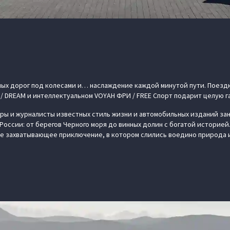
ных дорог под колесами и… наслаждение каждой минутой пути. Поезд
/ DREAM и интеллектуальном VOYAH ФРИ / FREE Спорт подарит целую 
ы и журналисты известных стиль жизни и автомобильных изданий зан
России: от берегов Черного моря до винных долин с богатой историей.
е захватывающее приключение, в котором слились воедино природа 