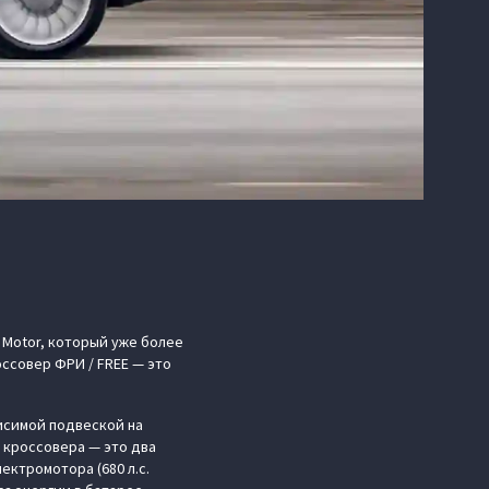
 Motor, который уже более
оссовер ФРИ / FREE — это
исимой подвеской на
 кроссовера — это два
лектромотора (680 л.с.