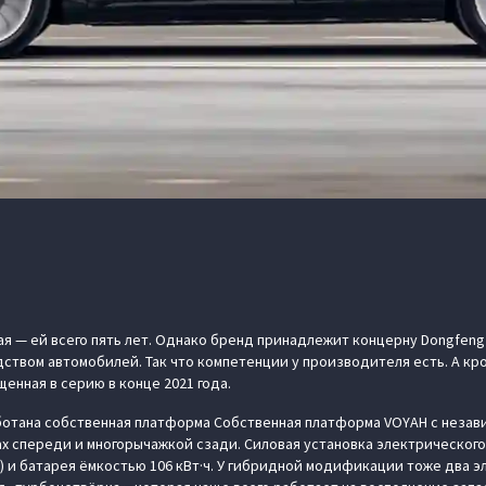
я — ей всего пять лет. Однако бренд принадлежит концерну Dongfeng
дством автомобилей. Так что компетенции у производителя есть. А кр
енная в серию в конце 2021 года.
ботана собственная платформа Cобственная платформа VOYAH с незав
х спереди и многорычажкой сзади. Силовая установка электрического
Нм) и батарея ёмкостью 106 кВт·ч. У гибридной модификации тоже два э