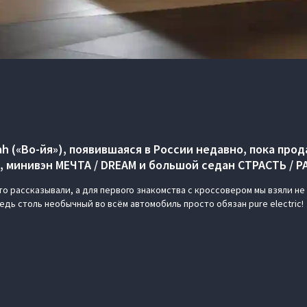
h («Во-йя»), появившаяся в России недавно, пока про
, минивэн МЕЧТА / DREAM и большой седан СТРАСТЬ / P
то рассказывали, а для первого знакомства с кроссовером мы взяли не
дь столь необычный во всём автомобиль просто обязан pure electric!