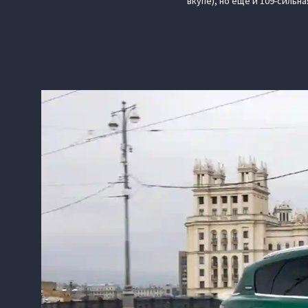
вкупе), но ещё и 109-сильн