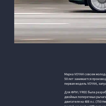
Марка VOYAH совсем молода
50 лет занимается произво
первая модель VOYAH, запущ
Для ФРИ / FREE была разра
двойных поперечных рычага
двигателя на 488 л.с. (750 