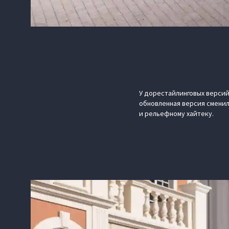
У дорестайлинговых версий
обновленная версия сменил
и рельефному хайтеку.