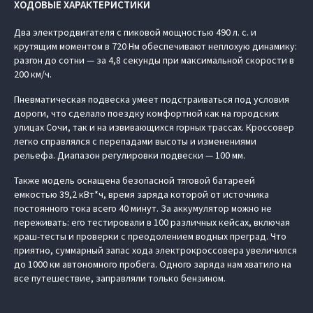
ХОДОВЫЕ ХАРАКТЕРИСТИКИ
Два электродвигателя с пиковой мощностью 490 л. с. и
крутящим моментом в 720 Нм обеспечивают неплохую динамику:
разгон до сотни — за 4,8 секунды при максимальной скорости в
200 км/ч.
Пневматическая подвеска умеет подстраиваться под условия
дороги, что сделало поездку комфортной как на городских
улицах Сочи, так и на извивающихся горных трассах. Кроссовер
легко справлялся с перепадами высоты и изменениями
рельефа. Диапазон регулировки подвески — 100 мм.
Также модель оснащена безопасной тяговой батареей
емкостью 39,2 кВт*ч, время заряда которой от источника
постоянного тока всего 40 минут. За аккумулятор можно не
переживать: его тестировали в 100 различных кейсах, включая
краш-тесты и проверки с преодолением водных преград. Что
приятно, суммарный запас хода электрокроссовера увеличился
до 1000 км автономного пробега. Одного заряда нам хватило на
все путешествие, заправляли только бензином.