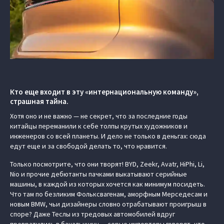
Кто еще входит в эту «интернациональную команду»,
страшная тайна.
Хотя оно и не важно — не секрет, что за последние годы
китайцы переманили к себе толпы крутых художников и
инженеров со всей планеты. И дело не только в деньгах: сюда
едут еще и за свободой делать то, что нравится.
Только посмотрите, что они творят! BYD, Zeekr, Avatr, HiPhi, Li,
Nio и прочие дебютанты пачками выкатывают серийные
машины, в каждой из которых хочется как минимум посидеть.
Что там по безликим Фольксвагенам, аморфным Мерседесам и
новым BMW, чьи дизайнеры словно отрабатывают проигрыш в
споре? Даже Теслы из тредовых автомобилей вдруг