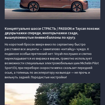
Концептуально шасси СТРАСТЬ / PASSION и Taycan похожи:
двухрычажки спереди, многорычажки сзади,
вышеупомянутые пневмобаллоны по кругу.
Но короткий бросок вверх-вниз по серпантину быстро
расставил все акценты — зажигалово «китайцу» чуждо. К
подвеске особых претензий нет: Voyah послушно и слитно
перекладывается из виража в вираж, грамотно использует
возможности специальных электромобильных шин Michelin Pilot
Sport EV, при переборе скорости мягко скользит передней
осью, а топнешь по акселератору на выходе — не прочь и
вильнуть задней. Породистые настройки!