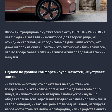
Впрочем, традиционному тяжелому люксу СТРАСТЬ / PASSION не
чета: сюда не завезли ни мониторов для второго ряда, ни
откидных столиков, ни холодильников для шампанского, нет
даже шторок на окнах. Все-таки это автомобиль бизнес-класса,
что-то вроде Genesis G80, а не чиновничий представительский
лимузин.
Однако по уровню комфорта Voyah, кажется, не уступает
элите.
«Кажется» — потому что покататься на единственном
предсерийном экземпляре организаторы давали всего по 15
минут, и какие-то нюансы наверняка могли ускользнуть. Но
общая картина ясна: адаптивная подвеска с пневмобаллонами и
стереокамерой, читающей рельеф перед машиной, маскирует
неровности столь же легко и благородно, как на родственниках