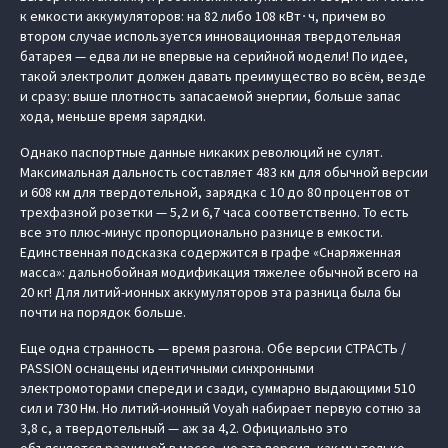
к емкости аккумуляторов: на 82 либо 108 кВт∙ч, причем во
втором случае используется инновационная твердотельная
батарея — едва ли не впервые на серийной модели! По идее,
такой электролит должен давать преимущество во всём, везде
и сразу: выше плотность запасаемой энергии, больше запас
хода, меньше время зарядки.
Однако паспортные данные никаких революций не сулят.
Максимальная дальность составляет 483 км для обычной версии
и 608 км для твердотельной, зарядка с 10 до 80 процентов от
трехфазной розетки — 5,2 и 6,7 часа соответственно. То есть
все это плюс-минус пропорционально разнице в емкости.
Единственная подсказка содержится в графе «Снаряженная
масса»: дальнобойная модификация тяжелее обычной всего на
20 кг! Для литий-ионных аккумуляторов эта разница была бы
почти на порядок больше.
Еще одна странность — время разгона. Обе версии СТРАСТЬ /
PASSION оснащены идентичными синхронными
электромоторами спереди и сзади, суммарно выдающими 510
сил и 730 Нм. Но литий-ионный Voyah набирает первую сотню за
3,8 с, а твердотельный — аж за 4,2. Официально это
объясняется разницей в массе, но эта версия, как мы только