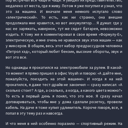
пор встречал все чаще и чаще. Я увидел их представительство,
недалеко от места, где я живу. Потом я уже погуглил и узнал, что
это за машина. И вначале меня немного испугало слово
«электрический». То есть, как ни странно, она внешне
продолжала мне нравится, но вот аккумулятор… Я думал: где у
нас ее заряжать, наверное, тут же сядет батарея, невозможно
ездить. К тому же я комментировал в свое время «Формулу-Е»,
электрическую, и мне очень не нравился звук этих машин — как
у миксеров. В общем, весь этот набор предрассудков человека
«Петрол хэд», который любит бензин, высокие обороты, звук и
вот это все.
Но однажды я прокатился на электромобиле за рулем. В какой-
то момент я прямо пришел в офис Voyah и говорю: «А дайте мне,
пожалуйста, поездить на этой машине». И когда я на ней
прокатился, я даже тест-драйв не закончил — сразу написал: «А
сколько стоит? А где, а сколько, а когда, а какого цвета можно?»
То есть в первый день я понял, что это мое. Я сразу начал
договариваться, чтобы мне у дома сделали розетку, провели
кабель. На даче я тоже купил удлинитель. Короче говоря, все, я
попал в эту тему раз и навсегда.
И что меня в ней особенно поразило — спортивный режим. На