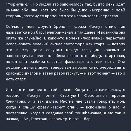
“Формулы-1”». Но людям это запомнилось так, будто речь идет
именно обо мне. Хотя это было бы дико нескромно с моей
стороны, поэтому со временем я это использовать перестал.
Сейчас у меня другой бренд — фраза «Гаснут огни», так
называется мой бар, Телеграм-канал и так далее. И возникла она
опять же случайно. В какой-то момент «Формула-1» перестала
использовать зеленый сигнал светофора как старт, — потому
что в эту долю секунды между гаснущим красным и
загорающимся зеленым обязательно кто-нибудь стартовал,
потом шли разбирательства: фальстарт это или нет… Они
решили сделать иначе: теперь там загораются по очереди пять
красных сигналов и затем разом гаснут, — и этот момент — это и
есть старт.
И так я и пришел к этой фразе. Когда гонка начиналась, я
говорил: «Гаснут огни! Стартуют! Ферстаппен против
Хэмилтона…» и так далее. Многие мне стали говорить, мол,
когда я слышу фразу «Гаснут огни», — вспоминаю о вас. И
постепенно, когда я создавал свой YouTube-канал, я его так и
назвал, — VK, Телеграм, например. И вот — бар.