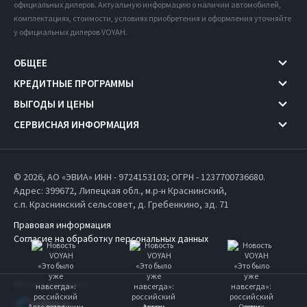
официальных дилеров. Актуальную информацию о наличии автомобилей,
комплектациях, стоимости, условиях приобретения и оформления уточняйте
у официальных дилеров VOYAH.
ОБЩЕЕ
КРЕДИТНЫЕ ПРОГРАММЫ
ВЫГОДЫ И ЦЕНЫ
СЕРВИСНАЯ ИНФОРМАЦИЯ
© 2026, АО «ЭВИА» ИНН - 9724153103; ОГРН - 1237700736680.
Адрес: 399672,
Липецкая обл.,
м.р-н Краснинский,
с.п. Краснинский сельсовет,
д. Гребенкино, зд. 71
Правовая информация
Согласие на обработку персональных данных
Работает на технологиях
Авто в наличии
Акции
Сервис