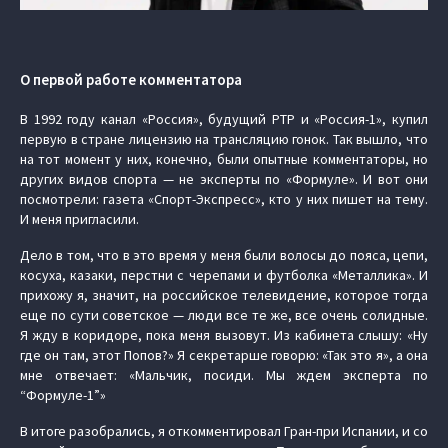
О первой работе комментатора
В 1992 году канал «Россия», будущий РТР и «Россия-1», купил
первую в стране лицензию на трансляцию гонок. Так вышло, что
на тот момент у них, конечно, были опытные комментаторы, но
других видов спорта — не эксперты по «Формуле». И вот они
посмотрели: газета «Спорт-Экспресс», кто у них пишет на тему.
И меня пригласили.
Дело в том, что в это время у меня были волосы до пояса, цепи,
косуха, казаки, перстни с черепами и футболка «Металлика». И
прихожу я, значит, на российское телевидение, которое тогда
еще по сути советское — люди все те же, все очень солидные.
Я жду в коридоре, пока меня вызовут. Из кабинета слышу: «Ну
где он там, этот Попов?» Я секретарше говорю: «Так это я», а она
мне отвечает: «Мальчик, посиди. Мы ждем эксперта по
“Формуле-1”»
В итоге разобрались, я откомментировал Гран-при Испании, и со