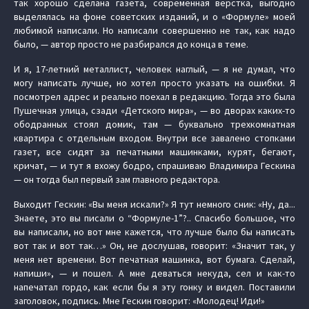
так хорошо сделана газета, современная верстка, выгодно
выделялась на фоне советских изданий, и о «Формуле» моей
любимой написали. Но написали совершенно не так, как надо
было, — автор просто не разбирался до конца в теме.
И я, 17-летний металлист, человек наглый, — я не думал, что
могу написать лучше, но хотел просто указать на ошибки. Я
посмотрел адрес и реально поехал в редакцию. Тогда это была
Пушечная улица, сзади «Детского мира», — во дворах каких-то
ободранных стоял домик, там — буквально трехкомнатная
квартира с отдельным входом. Внутри все завалено стопками
газет, все сидят за печатными машинками, курят, бегают,
кричат, — и тут я вхожу бодро, спрашиваю Владимира Гескина
— он тогда был первый зам главного редактора.
Выходит Гескин: «Вы меня искали?» Я тут немного сник: «Ну, да...
Знаете, это вы писали о “Формуле-1”?.. Спасибо большое, что
вы написали, но вот мне кажется, что лучше было бы написать
вот так и вот так…» Он, не дослушав, говорит: «Значит так, у
меня нет времени. Вот печатная машинка, вот бумага. Сделай,
напиши», — и пошел. А мне деваться некуда, сел и как-то
напечатал гордо, как если бы я эту гонку и видел. Поставили
заголовок, подпись. Мне Гескин говорит: «Молодец! Иди!»