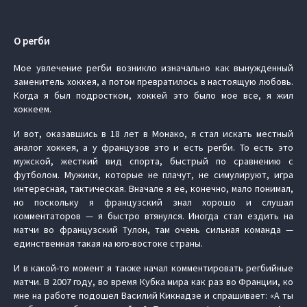
О регби
Мое увлечение регби возникло изначально как вынужденный
заменитель хоккея, а потом превратилось в настоящую любовь.
Когда я был подростком, хоккей это было мое все, я жил
хоккеем.
И вот, оказавшись в 18 лет в Монако, я стал искать местный
аналог хоккея, а у французов это и есть регби. То есть это
мужской, жесткий вид спорта, быстрый по сравнению с
футболом. Мужики, которые не плачут, не симулируют, игра
интересная, тактическая. Вначале я ее, конечно, мало понимал,
но поскольку я французский знал хорошо и слушал
комментаторов — я быстро втянулся. Иногда стал ездить на
матчи во французский Тулон, там очень сильная команда —
единственная такая на юго-востоке страны.
И в какой-то момент я также начал комментировать регбийные
матчи. В 2007 году, во время Кубка мира как раз во Франции, ко
мне на работе подошел Василий Кикнадзе и спрашивает: «А ты