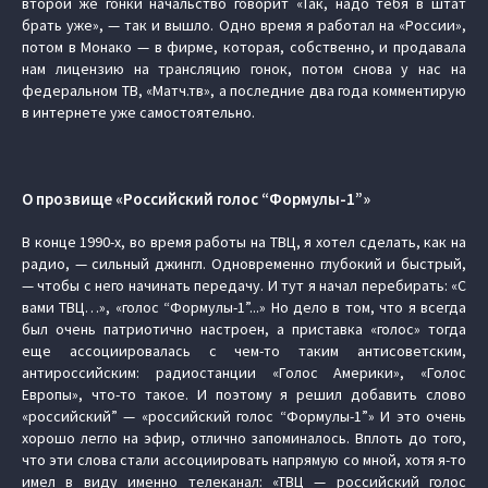
второй же гонки начальство говорит «Так, надо тебя в штат
брать уже», — так и вышло. Одно время я работал на «России»,
потом в Монако — в фирме, которая, собственно, и продавала
нам лицензию на трансляцию гонок, потом снова у нас на
федеральном ТВ, «Матч.тв», а последние два года комментирую
в интернете уже самостоятельно.
О прозвище «Российский голос “Формулы-1”»
В конце 1990-х, во время работы на ТВЦ, я хотел сделать, как на
радио, — сильный джингл. Одновременно глубокий и быстрый,
— чтобы с него начинать передачу. И тут я начал перебирать: «С
вами ТВЦ…», «голос “Формулы-1”...» Но дело в том, что я всегда
был очень патриотично настроен, а приставка «голос» тогда
еще ассоциировалась с чем-то таким антисоветским,
антироссийским: радиостанции «Голос Америки», «Голос
Европы», что-то такое. И поэтому я решил добавить слово
«российский” — «российский голос “Формулы-1”» И это очень
хорошо легло на эфир, отлично запоминалось. Вплоть до того,
что эти слова стали ассоциировать напрямую со мной, хотя я-то
имел в виду именно телеканал: «ТВЦ — российский голос