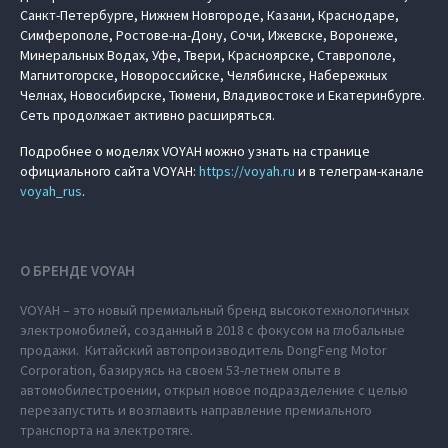
Санкт-Петербурге, Нижнем Новгороде, Казани, Краснодаре,
Симферополе, Ростове-на-Дону, Сочи, Ижевске, Воронеже,
Минеральных Водах, Уфе, Твери, Красноярске, Ставрополе,
Магнитогорске, Новороссийске, Челябинске, Набережных
Челнах, Новосибирске, Тюмени, Владивостоке и Екатеринбурге.
Сеть продолжает активно расширяться.
Подробнее о моделях VOYAH можно узнать на странице
официального сайта VOYAH:
https://voyah.ru
и в телеграм-канале
voyah_rus
.
О БРЕНДЕ VOYAH
VOYAH – это новый премиальный бренд высокотехнологичных
электромобилей, созданный в 2018 с фокусом на глобальные
продажи. Китайский автопроизводитель DongFeng Motor
Corporation, базируясь на своем 53-летнем опыте в
автомобилестроении, открыл новое подразделение с целью
перезапустить и возглавить направление премиального
транспорта на электротяге.