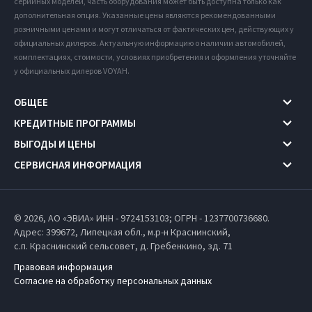
серийных моделей, часть оборудования может быть доступна только как
дополнительная опция. Указанные цены являются рекомендованными
розничными ценами и могут отличаться от фактических цен, действующих у
официальных дилеров. Актуальную информацию о наличии автомобилей,
комплектациях, стоимости, условиях приобретения и оформления уточняйте
у официальных дилеров VOYAH.
ОБЩЕЕ
КРЕДИТНЫЕ ПРОГРАММЫ
ВЫГОДЫ И ЦЕНЫ
СЕРВИСНАЯ ИНФОРМАЦИЯ
© 2026, АО «ЭВИА» ИНН - 9724153103; ОГРН - 1237700736680.
Адрес: 399672,
Липецкая обл.,
м.р-н Краснинский,
с.п. Краснинский сельсовет,
д. Гребенкино, зд. 71
Правовая информация
Согласие на обработку персональных данных