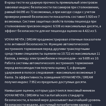
В краш-тесте на ударную прочность премиальный электровэн
завоевал индекс безопасности пассажиров при столкновении,
равный 64.095 из 72 возможных, а при наезде сзади с учетом
проверки ремней безопасности показатель составил 5.920 из 7
возможных. Системе защитных свойств головы пешехода при
столкновении присвоен индекс 6.538 из максимальных десяти, а
эффект безопасности для ног пешехода оценен на 4.422 из 5.
VOYAH МЕЧТА / DREAM продемонстрировал отличные показатели
и по активной безопасности. Функцию автоматического
экстренного торможения перед другими транспортными
средствами специалисты оценили на 10.722 из максимальных 11
баллов, а между электромобилем и пешеходом – на 9.695 из 10.
Работа системы автоматического экстренного торможения
перед велосипедистом получила оценку 7, а функции
удержания в полосе следования – максимально возможные 3
балла. За эффективность освещения VOYAH МЕЧТА / DREAM
получил индекс 7.952 из предельно доступных десяти.
Наивысшие оценки, которых удостоился люксовый минивэн
VOYAH МЕЧТА / DREAM в тестах Китайского стандарта
безопасности, в полной мере доказывают высочайший уровень
безопасности модели, доступный потребителям наряду с