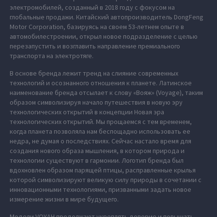
электромобилей, созданный в 2018 году с фокусом на
глобальные продажи. Китайский автопроизводитель DongFeng
Motor Corporation, базируясь на своем 53-летнем опыте в
автомобилестроении, открыл новое подразделение с целью
перезапустить и возглавить направление премиального
транспорта на электротяге.
В основе бренда лежит тренд на слияние современных
технологий и осознанного отношения к планете. Латинское
наименование бренда отсылает к слову «Вояж» (Voyage), таким
образом символизируя начало путешествия в новую эру
технологических открытий в концепции Новая эра
технологических открытий. Мы прощаемся с тем временем,
когда планета позволяла нам беспощадно использовать ее
недра, не думая о последствиях. Сейчас настало время для
создания нового образа мышления, в котором природа и
технологии существуют в гармонии. Логотип бренда был
вдохновлен образом парящей птицы, расправленные крылья
которой символизируют великую силу природы в сочетании с
инновационными технологиями, призванными задать новое
измерение жизни в мире будущего.
Модели VOYAH продолжают укреплять доверие и повышать