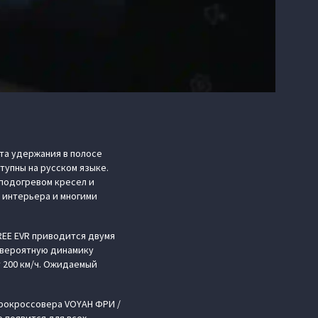
та удержания в полосе
упны на русском языке.
подогревом кресел и
 интерьера и многими
REE EVR приводится двумя
невероятную динамику
т 200 км/ч. Ожидаемый
трокроссовера VOYAH ФРИ /