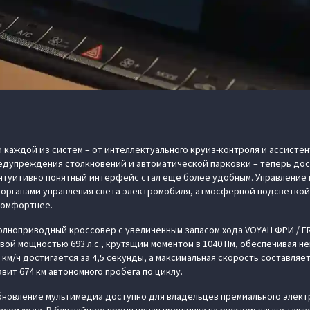
 каждой из систем – от интеллектуального круиз-контроля и ассистен
дупреждения столкновений и автоматической парковки – теперь дост
нтуитивно понятный интерфейс стал еще более удобным. Управление 
 органами управления света электромобиля, атмосферной подсветкой
комфортнее.
лноприводный кроссовер с увеличенным запасом хода VOYAH ФРИ / F
вой мощностью 693 л.с., крутящим моментом в 1040 Нм, обеспечивая 
 км/ч достигается за 4,5 секунды, а максимальная скорость составляе
вит 674 км автономного пробега по циклу.
бновление мультимедиа доступно для владельцев премиального элек