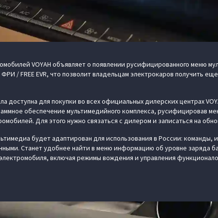
омобилей VOYAH объявляет о появлении русифицированного меню му
ФРИ / FREE EVR, что позволит владельцам электрокаров получить ещ
ла доступна для покупки во всех официальных дилерских центрах VOYA
граммное обеспечение мультимедийного комплекса, русифицировав ме
омобилей. Для этого нужно связаться с дилером и записаться на обно
ьтимедиа будет адаптирован для использования в России: команды, 
чными. Станет удобнее найти в меню информацию об уровне заряда бат
 электромобиля, включая режимы вождения и управления функционало