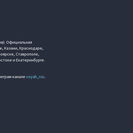
ов). Официальная
е, Казани, Краснодаре,
ноярске, Ставрополе,
стоке и Екатеринбурге.
леграм-канале
voyah_rus
.