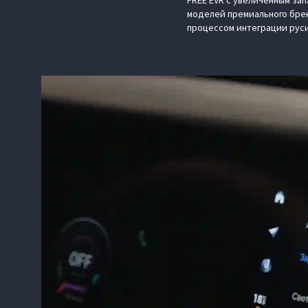
FREE EVR с увеличенным за
моделей премиального брен
процессом интеграции рус