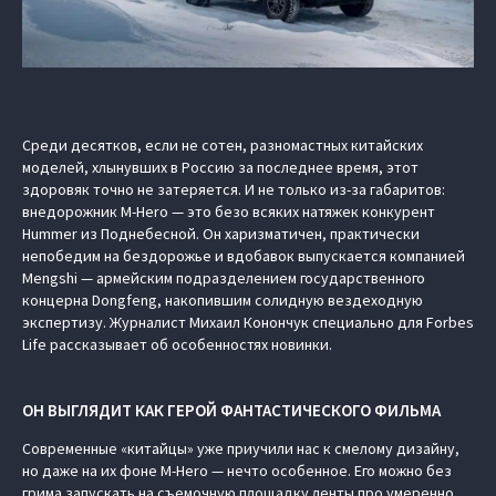
Среди десятков, если не сотен, разномастных китайских
моделей, хлынувших в Россию за последнее время, этот
здоровяк точно не затеряется. И не только из-за габаритов:
внедорожник M-Hero — это безо всяких натяжек конкурент
Hummer из Поднебесной. Он харизматичен, практически
непобедим на бездорожье и вдобавок выпускается компанией
Mengshi — армейским подразделением государственного
концерна Dongfeng, накопившим солидную вездеходную
экспертизу. Журналист Михаил Конончук специально для Forbes
Life рассказывает об особенностях новинки.
ОН ВЫГЛЯДИТ КАК ГЕРОЙ ФАНТАСТИЧЕСКОГО ФИЛЬМА
Современные «китайцы» уже приучили нас к смелому дизайну,
но даже на их фоне M-Hero — нечто особенное. Его можно без
грима запускать на съемочную площадку ленты про умеренно