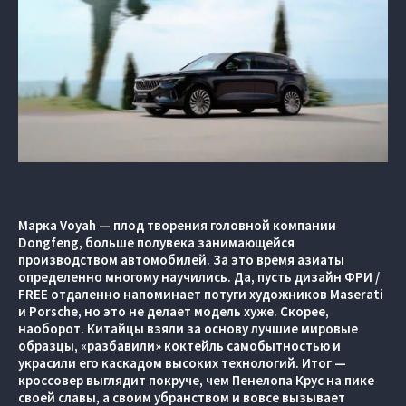
Марка Voyah — плод творения головной компании
Dongfeng, больше полувека занимающейся
производством автомобилей. За это время азиаты
определенно многому научились. Да, пусть дизайн ФРИ /
FREE отдаленно напоминает потуги художников Maserati
и Porsche, но это не делает модель хуже. Скорее,
наоборот. Китайцы взяли за основу лучшие мировые
образцы, «разбавили» коктейль самобытностью и
украсили его каскадом высоких технологий. Итог —
кроссовер выглядит покруче, чем Пенелопа Крус на пике
своей славы, а своим убранством и вовсе вызывает