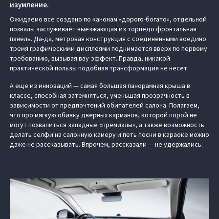
изумление.
Ожидаемо все создано по канонам «дорого-богато», отдельной
похвалы заслуживает выезжающая из торпедо фронтальная
панель. Да-да, метровая конструкция с соединенными воедино
тремя графическими дисплеями поднимается вверх по первому
требованию, вызывая вау-эффект. Правда, никакой
практической пользы подобная трансформация не несет.
А еще из инноваций — самая большая панорамная крыша в
классе, способная затемняться, уменьшая прозрачность в
зависимости от предпочтений обитателей салона. Полагаем,
что про мягкую обивку дверных карманов, которой порой не
могут похвалиться западные «премиалы», а также возможность
делать селфи на салонную камеру и петь песни в караоке можно
даже не рассказывать. Впрочем, рассказали — не удержались.