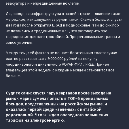
эвакуатора и непредвиденным ночлегом.
Да, зарядная инфраструктура в нашей стране — явление такое
же редкое, как девушки за рулем такси. Скажем больше: спустя
два года после открытия ЦКАД в Подмосковье, там до сих пор
не появились и традиционные АЗС, что уж говорить про
«зарядники» для электромобилей. Про региональные трассы и
вовсе умолчим.
Между тем, сей фактор не мешает богатеньким толстосумам
охотно расставаться с 9 000 000 рублей на покупку
неординарного и динамичного VOYAH ФРИ / FREE. Причем
владельцев этой модели с каждым месяцем становится все
больше.
Судите сами: спустя пару кварталов после выхода на
рынок марка сумела попасть в ТОП−5 премиальных
брендов, представленных на российском рынке, и
оказалась первой среди «зеленых» с китайской
родословной. Что ж, ждем очередного повышения
тарифов на электроэнергию.