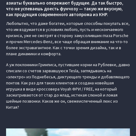
азиаты буквально опережают будущее. Да так быстро,
что не успеваешь доесть фунчозу — такую же вкусную,
как продукция современного автопрома из КНР.
Любопытно, что даже богатеи, которые способны покупать все,
что им вздумается в условиях любого, пусть и нескончаемого
кризиса, уже не смотрят в сторону замусоливших глаза Porsche
и прочих Mercedes-Benz, все чаще обращая внимание на что-то
более экстравагантное. Как с точки зрения дизайна, так и в
плане динамики и комфорта.
А уж поклонники Гринписа, пустившие корни на Рублевке, давно
списали со счетов зарвавшуюся Tesla, заглядываясь на
«электро» из Поднебесья, диктующего тренды и добавляющего
понтов. Как раз для таких клиентов и создана новейшая
игрушка в виде кроссовера Voyah ФРИ / FREE, на который
засматриваются от стар до млад, истекая слюной и ломая
шейные позвонки. Каков же он, свежеиспеченный люкс из
Китая?