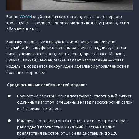
Бренд
VOYAH
опубликовал фото и рендеры своего первого
кросс-купе — среднеразмерную модель под внутризаводским
обозначением FE.
Новинку «спрятали» в яркую маскировочную оклейку не
случайно. На камуфляж нанесены различные надписи, и в том
числе упоминаются координаты легендарных трасс: Монако,
Сузука, Шанхай, Ле-Ман. VOYAH задает направление — новая
модель FE создается вокруг идеи идеальной управляемости и
больших скоростей.
Среди основных особенностей модели:
Полностью электрическая платформа, спортивный силуэт
с длинным капотом, смещенный назад пассажирский салон
и 21-дюймовые колеса.
Комплекс продвинутого «автопилота» и четыре лидара с
рекордной плотностью 896 линий. Система видит
препятствия высотой от 14 см на дистанции до 120