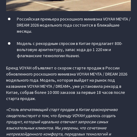
Российская премьера роскошного минивэна VOYAH МЕЧТА /
DREAM 2026 модельного года состоится в ближайшие
месяцы.
Модель с рекордным спросом в Китае предлагает 800-
вольтовую архитектуру, запас хода до 1 220 км и
флагманские технологии Huawei.
Бренд VOYAH объявляет о скором старте продаж в России
обновленного роскошного минивэна VOYAH МЕЧТА / DREAM 2026
модельного года. Модель, которая выйдет на рынок под
названием VOYAH МЕЧТА / DREAM+, уже установила рекорд в
Китае, собрав более 10 000 заказов за первые 18 часов после
старта продаж.
«Столь впечатляющий старт продаж в Китае красноречиво
свидетельствует о том, что бренду VOYAH удалось создать
продукт, который идеально отвечает запросам самых
взыскательных клиентов. Мы уверены, что сочетание
непревзойденного комфорта, передовых технологий и