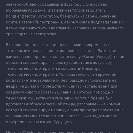
электромобилей, созданный в 2018 году с фокусом на
глобальные продажи. Китайский автопроизводитель
DongFeng Motor Corporation, базируясь на своем 56-летнем
опыте в автомобилестроении, открыл новое подразделение с
целью перезапустить и возглавить направление премиального
транспорта на электротяге.
В основе бренда лежит тренд на слияние современных
технологий и осознанного отношения к планете. Латинское
наименование бренда отсылает к слову «Вояж» (Voyage), таким
образом символизируя начало путешествия в новую эру
технологических открытий в концепции Новая эра
технологических открытий. Мы прощаемся с тем временем,
когда планета позволяла нам беспощадно использовать ее
недра, не думая о последствиях. Сейчас настало время для
создания нового образа мышления, в котором природа и
технологии существуют в гармонии. Логотип бренда был
вдохновлен образом парящей птицы, расправленные крылья
которой символизируют великую силу природы в сочетании с
инновационными технологиями, призванными задать новое
измерение жизни в мире будущего.
Модели VOYAH продолжают укреплять доверие и повышать