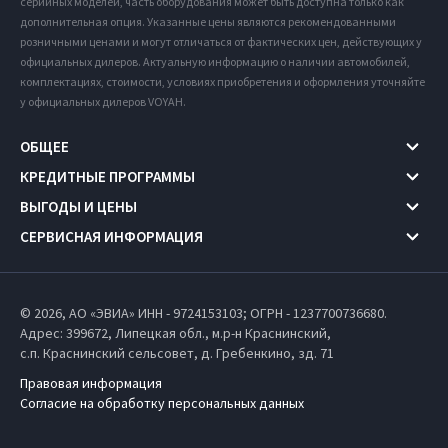
серийных моделей, часть оборудования может быть доступна только как
дополнительная опция. Указанные цены являются рекомендованными
розничными ценами и могут отличаться от фактических цен, действующих у
официальных дилеров. Актуальную информацию о наличии автомобилей,
комплектациях, стоимости, условиях приобретения и оформления уточняйте
у официальных дилеров VOYAH.
ОБЩЕЕ
КРЕДИТНЫЕ ПРОГРАММЫ
ВЫГОДЫ И ЦЕНЫ
СЕРВИСНАЯ ИНФОРМАЦИЯ
© 2026, АО «ЭВИА» ИНН - 9724153103; ОГРН - 1237700736680.
Адрес: 399672,
Липецкая обл.,
м.р-н Краснинский,
с.п. Краснинский сельсовет,
д. Гребенкино, зд. 71
Правовая информация
Согласие на обработку персональных данных