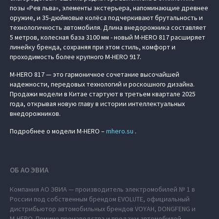
позы «Рев льва», элементы экстерьера, напоминающие древнее
оружие, и 35-дюймовые колёса подчеркивают брутальность и
технологичность автомобиля. Длина внедорожника составляет
5 метров, колесная база 3100 мм - новый M‑HERO 817 расширяет
линейку бренда, сохраняя при этом стиль, комфорт и
проходимость более крупного M‑HERO 917.
M‑HERO 817 — это гармоничное сочетание высочайшей
надежности, передовых технологий и роскошного дизайна.
Продажи модели в Китае стартуют в третьем квартале 2025
года, открывая новую главу в истории интеллектуальных
внедорожников.
Подробнее о модели M‑HERO –
mhero.su
.
ОБ АО ЭВИА
Компания АО ЭВИА — производитель электромобилей № 1 в
России под собственным брендом EVOLUTE, официальный
дистрибьютор автомобильных брендов VOYAH, DONGFENG и
M‑HERO. Помимо производства и продажи автомобилей,