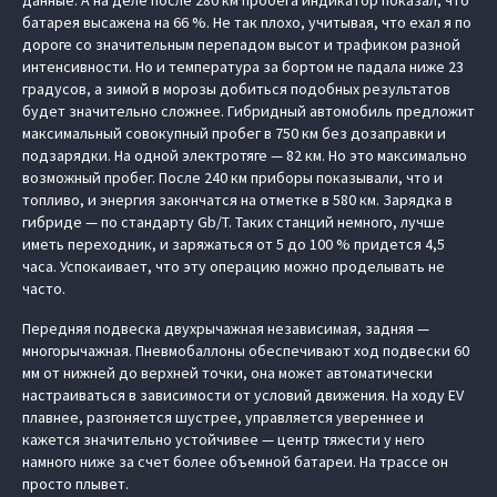
данные. А на деле после 280 км пробега индикатор показал, что
батарея высажена на 66 %. Не так плохо, учитывая, что ехал я по
дороге со значительным перепадом высот и трафиком разной
интенсивности. Но и температура за бортом не падала ниже 23
градусов, а зимой в морозы добиться подобных результатов
будет значительно сложнее. Гибридный автомобиль предложит
максимальный совокупный пробег в 750 км без дозаправки и
подзарядки. На одной электротяге — 82 км. Но это максимально
возможный пробег. После 240 км приборы показывали, что и
топливо, и энергия закончатся на отметке в 580 км. Зарядка в
гибриде — по стандарту Gb/T. Таких станций немного, лучше
иметь переходник, и заряжаться от 5 до 100 % придется 4,5
часа. Успокаивает, что эту операцию можно проделывать не
часто.
Передняя подвеска двухрычажная независимая, задняя —
многорычажная. Пневмобаллоны обеспечивают ход подвески 60
мм от нижней до верхней точки, она может автоматически
настраиваться в зависимости от условий движения. На ходу EV
плавнее, разгоняется шустрее, управляется увереннее и
кажется значительно устойчивее — центр тяжести у него
намного ниже за счет более объемной батареи. На трассе он
просто плывет.