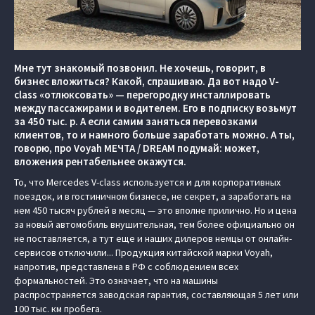
Мне тут знакомый позвонил. Не хочешь, говорит, в
бизнес вложиться? Какой, спрашиваю. Да вот надо V-
class «отлюксовать» — перегородку инсталлировать
между пассажирами и водителем. Его в подписку возьмут
за 450 тыс. р. А если самим заняться перевозками
клиентов, то и намного больше заработать можно. А ты,
говорю, про Voyah МЕЧТА / DREAM подумай: может,
вложения рентабельнее окажутся.
То, что Mercedes V-class используется и для корпоративных
поездок, и в гостиничном бизнесе, не секрет, а заработать на
нем 450 тысяч рублей в месяц — это вполне прилично. Но и цена
за новый автомобиль внушительная, тем более официально он
не поставляется, а тут еще и наших дилеров немцы от онлайн-
сервисов отключили... Продукция китайской марки Voyah,
напротив, представлена в РФ с соблюдением всех
формальностей. Это означает, что на машины
распространяется заводская гарантия, составляющая 5 лет или
100 тыс. км пробега.