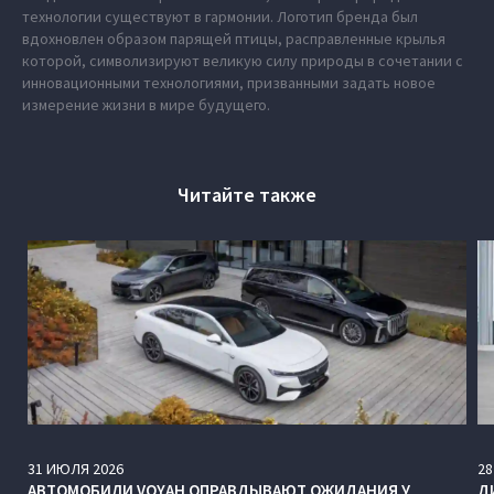
технологии существуют в гармонии. Логотип бренда был
вдохновлен образом парящей птицы, расправленные крылья
которой, символизируют великую силу природы в сочетании с
инновационными технологиями, призванными задать новое
измерение жизни в мире будущего.
Читайте также
31
ИЮЛЯ
2026
28
АВТОМОБИЛИ VOYAH ОПРАВДЫВАЮТ ОЖИДАНИЯ У
Д