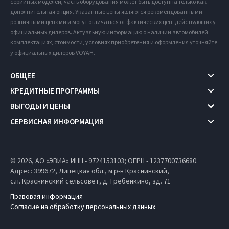
серийных моделей, часть оборудования может быть доступна только как
дополнительная опция. Указанные цены являются рекомендованными
розничными ценами и могут отличаться от фактических цен, действующих у
официальных дилеров. Актуальную информацию о наличии автомобилей,
комплектациях, стоимости, условиях приобретения и оформления уточняйте
у официальных дилеров VOYAH.
ОБЩЕЕ
КРЕДИТНЫЕ ПРОГРАММЫ
ВЫГОДЫ И ЦЕНЫ
СЕРВИСНАЯ ИНФОРМАЦИЯ
© 2026, АО «ЭВИА» ИНН - 9724153103; ОГРН - 1237700736680.
Адрес: 399672,
Липецкая обл.,
м.р-н Краснинский,
с.п. Краснинский сельсовет,
д. Гребенкино, зд. 71
Правовая информация
Согласие на обработку персональных данных