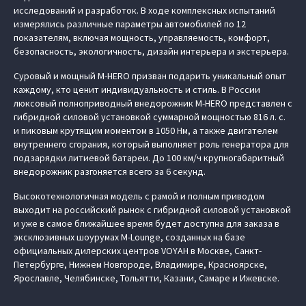
исследований и разработок. В ходе комплексных испытаний
измерялись различные параметры автомобилей по 12
показателям, включая мощность, управляемость, комфорт,
безопасность, экологичность, дизайн интерьера и экстерьера.
Суровый и мощный M‑HERO призван подарить уникальный опыт
каждому, кто ценит индивидуальность и стиль. В России
люксовый полноприводный внедорожник M‑HERO представлен с
гибридной силовой установкой суммарной мощностью 816 л. с.
и пиковым крутящим моментом в 1050 Нм, а также двигателем
внутреннего сгорания, который выполняет роль генератора для
подзарядки литиевой батареи. До 100 км/ч крупногабаритный
внедорожник разгоняется всего за 6 секунд.
Высокотехнологичная модель с рамой и полным приводом
выходит на российский рынок с гибридной силовой установкой
и уже в самое ближайшее время будет доступна для заказа в
эксклюзивных шоурумах M-Lounge, созданных на базе
официальных дилерских центров VOYAH в Москве, Санкт-
Петербурге, Нижнем Новгороде, Владимире, Красноярске,
Ярославле, Челябинске, Тольятти, Казани, Самаре и Ижевске.