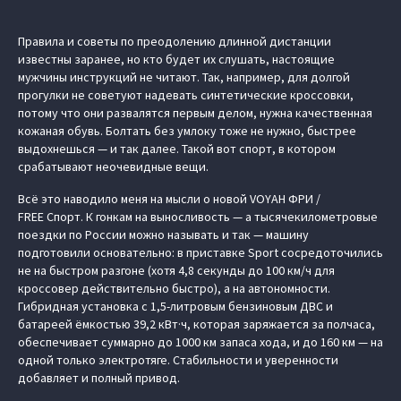
Правила и советы по преодолению длинной дистанции
известны заранее, но кто будет их слушать, настоящие
мужчины инструкций не читают. Так, например, для долгой
прогулки не советуют надевать синтетические кроссовки,
потому что они развалятся первым делом, нужна качественная
кожаная обувь. Болтать без умлоку тоже не нужно, быстрее
выдохнешься — и так далее. Такой вот спорт, в котором
срабатывают неочевидные вещи.
Всё это наводило меня на мысли о новой VOYAH ФРИ /
FREE Спорт. К гонкам на выносливость — а тысячекилометровые
поездки по России можно называть и так — машину
подготовили основательно: в приставке Sport сосредоточились
не на быстром разгоне (хотя 4,8 секунды до 100 км/ч для
кроссовер действительно быстро), а на автономности.
Гибридная установка с 1,5-литровым бензиновым ДВС и
батареей ёмкостью 39,2 кВт·ч, которая заряжается за полчаса,
обеспечивает суммарно до 1000 км запаса хода, и до 160 км — на
одной только электротяге. Стабильности и уверенности
добавляет и полный привод.