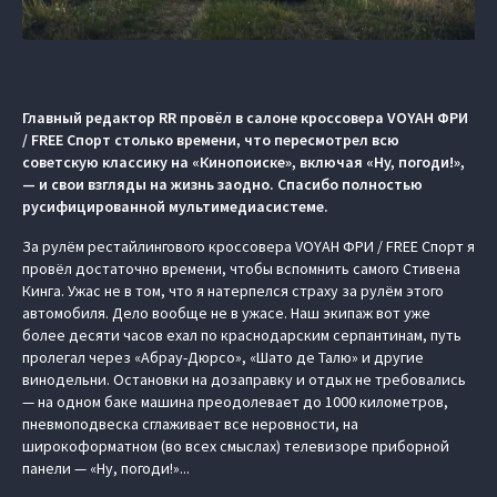
Главный редактор RR провёл в салоне кроссовера VOYAH ФРИ
/ FREE Спорт столько времени, что пересмотрел всю
советскую классику на «Кинопоиске», включая «Ну, погоди!»,
— и свои взгляды на жизнь заодно. Спасибо полностью
русифицированной мультимедиасистеме.
За рулём рестайлингового кроссовера VOYAH ФРИ / FREE Спорт я
провёл достаточно времени, чтобы вспомнить самого Стивена
Кинга. Ужас не в том, что я натерпелся страху за рулём этого
автомобиля. Дело вообще не в ужасе. Наш экипаж вот уже
более десяти часов ехал по краснодарским серпантинам, путь
пролегал через «Абрау-Дюрсо», «Шато де Талю» и другие
винодельни. Остановки на дозаправку и отдых не требовались
— на одном баке машина преодолевает до 1000 километров,
пневмоподвеска сглаживает все неровности, на
широкоформатном (во всех смыслах) телевизоре приборной
панели — «Ну, погоди!»...