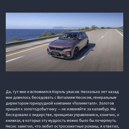
Да, тут мне и вспомнился Король ужасов. Несколько лет назад
мне довелось беседовать с Виталием Несисом, генеральным
директором горнорудной компании «Полиметалл». Золотов
пришёл к золотодобытчику — не извиняйте за каламбур. Мы
беседовали о лидерстве, принципах управления и, конечно, о
книжках, в которых эту мудрость можно было бы почерпнуть.
Несис заметил, что любит остросюжетные романы, я ответил,