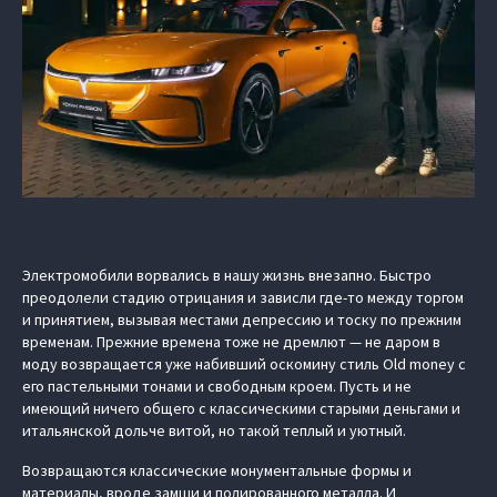
Электромобили ворвались в нашу жизнь внезапно. Быстро
преодолели стадию отрицания и зависли где-то между торгом
и принятием, вызывая местами депрессию и тоску по прежним
временам. Прежние времена тоже не дремлют — не даром в
моду возвращается уже набивший оскомину стиль Old money с
его пастельными тонами и свободным кроем. Пусть и не
имеющий ничего общего с классическими старыми деньгами и
итальянской дольче витой, но такой теплый и уютный.
Возвращаются классические монументальные формы и
материалы, вроде замши и полированного металла. И