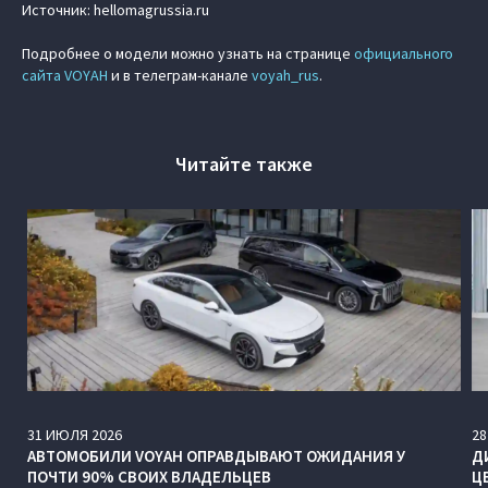
Источник: hellomagrussia.ru
Подробнее о модели можно узнать на странице
официального
сайта VOYAH
и в телеграм-канале
voyah_rus
.
Читайте также
31
ИЮЛЯ
2026
28
АВТОМОБИЛИ VOYAH ОПРАВДЫВАЮТ ОЖИДАНИЯ У
Д
ПОЧТИ 90% СВОИХ ВЛАДЕЛЬЦЕВ
Ц