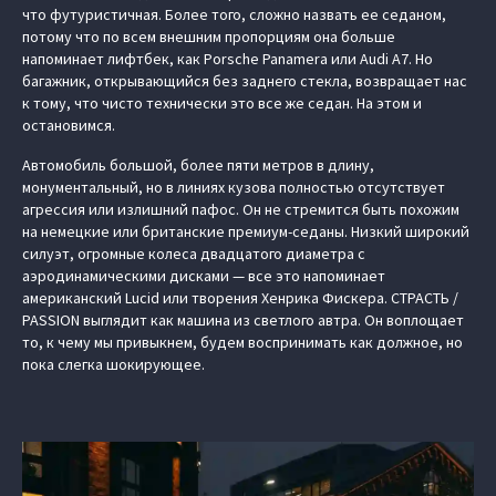
что футуристичная. Более того, сложно назвать ее седаном,
потому что по всем внешним пропорциям она больше
напоминает лифтбек, как Porsche Panamera или Audi A7. Но
багажник, открывающийся без заднего стекла, возвращает нас
к тому, что чисто технически это все же седан. На этом и
остановимся.
Автомобиль большой, более пяти метров в длину,
монументальный, но в линиях кузова полностью отсутствует
агрессия или излишний пафос. Он не стремится быть похожим
на немецкие или британские премиум-седаны. Низкий широкий
силуэт, огромные колеса двадцатого диаметра с
аэродинамическими дисками — все это напоминает
американский Lucid или творения Хенрика Фискера. СТРАСТЬ /
PASSION выглядит как машина из светлого автра. Он воплощает
то, к чему мы привыкнем, будем воспринимать как должное, но
пока слегка шокирующее.