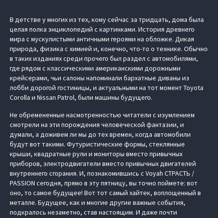
В детстве у многих из тех, кому сейчас за тридцать, дома была
целая полка энциклопедий с картинками. История древнего
мира с мускулистыми античными героями на обложке. Дикая
природа, физика с химией и, конечно, что-то о технике. Обычно
в таких изданиях среди прочего был раздел с автомобилями,
где рядом с классическими американскими дорожными
крейсерами, чьи салоны напоминали бархатные диваны из
лобби дорогой гостиницы, и актуальными на тот момент Toyota
Corolla и Nissan Patrol, были машины будущего.
Не обремененные насмотренностью читатели с изумлением
смотрели на эти порождения человеческой фантазии, и
думали, а доживем ли мы до тех времен, когда автомобили
будут вот такими. Футуристические формы, стеклянные
крыши, квадратные рули и мониторы вместо привычных
приборов, электродвигатели вместо привычных двигателей
внутреннего сгорания. И, познакомившись с Voyah СТРАСТЬ /
PASSION сегодня, прямо в эту пятницу, вы точно поймете: вот
оно, то самое будущее! Вот тот самый хайтек, воплощенный в
металле. Будущее, как и многие другие важные события,
подкралось незаметно, став настоящим. И даже почти