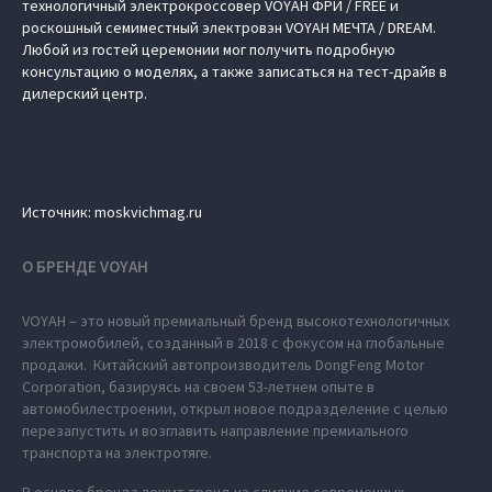
технологичный электрокроссовер VOYAH ФРИ / FREE и
роскошный семиместный электровэн VOYAH МЕЧТА / DREAM.
Любой из гостей церемонии мог получить подробную
консультацию о моделях, а также записаться на тест-драйв в
дилерский центр.
Источник: moskvichmag.ru
О БРЕНДЕ VOYAH
VOYAH – это новый премиальный бренд высокотехнологичных
электромобилей, созданный в 2018 с фокусом на глобальные
продажи. Китайский автопроизводитель DongFeng Motor
Corporation, базируясь на своем 53-летнем опыте в
автомобилестроении, открыл новое подразделение с целью
перезапустить и возглавить направление премиального
транспорта на электротяге.