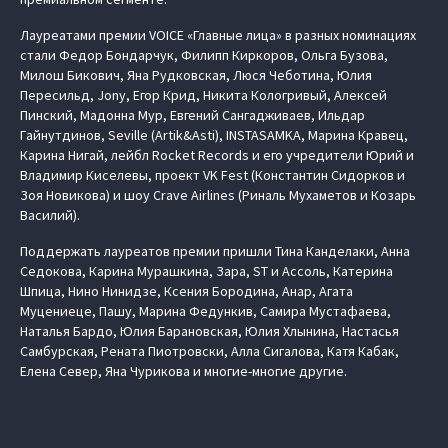
Лауреатами премии VOICE «Главные лица» в разных номинациях
стали Федор Бондарчук, Филипп Киркоров, Ольга Бузова,
Милош Бикович, Яна Рудковская, Люся Чеботина, Юлия
Пересильд, Jony, Егор Крид, Никита Кологривый, Алексей
Пинский, Мадонна Мур, Евгений Сангадживаев, Ильдар
Гайнутдинов, Seville (Artik&Asti), INSTASAMKA, Марина Кравец,
Карина Нигай, лейбл Rocket Records и его учредители Юрий и
Владимир Киселевы, проект VK Fest (Константин Сидорков и
Зоя Новикова) и шоу Crave Airlines (Риналь Мухаметов и Козарь
Василий).
Поддержать лауреатов премии пришли Тина Канделаки, Анна
Седокова, Карина Мурашкина, Зара, ST и Ассоль, Катерина
Шпица, Нино Нинидзе, Ксения Бородина, Анар, Агата
Муцениеце, Пашу, Марина Федункив, Самира Мустафаева,
Наталья Бардо, Юлия Барановская, Юлия Хлынина, Настасья
Самбурская, Рената Пиотровски, Алла Сигалова, Катя Кабак,
Елена Север, Яна Чурикова и многие-многие другие.