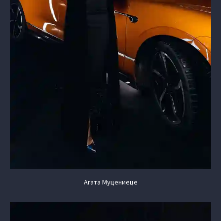
Агата Муцениеце