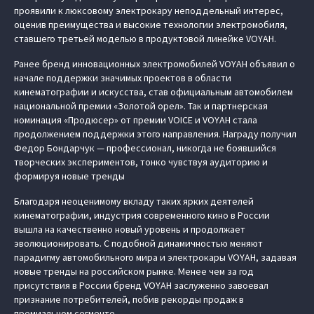
проявили к люксовому электрокару неподдельный интерес,
оценив преимущества и высокие технологии электромобиля,
ставшего третьей моделью в продуктовой линейке VOYAH.
Ранее бренд инновационных электромобилей VOYAH объявил о
начале поддержки значимых проектов в области
кинематографии и искусства, став официальным автомобилем
национальной премии «Золотой орел». Так и партнерская
номинация «Продюсер» от премии VOICE и VOYAH стала
продолжением поддержки этого направления. Награду получил
Федор Бондарчук — профессионал, никогда не боявшийся
творческих экспериментов, тонко чувствуя аудиторию и
формируя новые тренды
Благодаря неоценимому вкладу таких ярких деятелей
кинематографии, индустрия современного кино в России
вышла на качественно новый уровень и продолжает
эволюционировать. С подобной динамичностью меняют
парадигму автомобильного мира и электрокары VOYAH, задавая
новые тренды на российском рынке. Менее чем за год
присутствия в России бренд VOYAH заслуженно завоевал
признание потребителей, побив рекорды продаж в
премиальном сегменте.