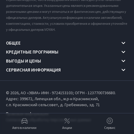
дополнительная опция. Указанные цены являются рекомендованными
розничными ценами и могут отличаться от фактических цен, действующих у
официальных дилеров. Актуальную информацию о наличии автомобилей,
комплектациях, стоимости, условиях приобретения и оформления уточняйте
у официальных дилеров VOYAH.
ОБЩЕЕ
КРЕДИТНЫЕ ПРОГРАММЫ
ВЫГОДЫ И ЦЕНЫ
СЕРВИСНАЯ ИНФОРМАЦИЯ
© 2026, АО «ЭВИА» ИНН - 9724153103; ОГРН - 1237700736680.
Адрес: 399672,
Липецкая обл.,
м.р-н Краснинский,
с.п. Краснинский сельсовет,
д. Гребенкино, зд. 71
Правовая информация
Согласие на обработку персональных данных
Авто в наличии
Акции
Сервис