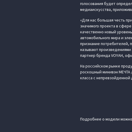
голосования будет определ
медиаискусства, приложивш
«Для нас большая честь пр
значимого проекта в сфере
качественно новый уровен
автомобильного мира и эле
признание потребителей, п
называют произведениями 
партнер бренда VOYAH, оф
На российском рынке проду
роскошный минивэн МЕЧТА 
класса с непревзойденной 
Подробнее о модели можно