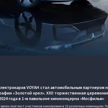
электрокаров VOYAH стал автомобильным партнером 
рафии «Золотой орел». XXII торжественная церемония
 2024 года в 1-м павильоне киноконцерна «Мосфильм»
влен лонг-лист участников кинопремии в 23 различных номинациях. По