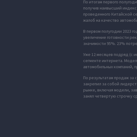
По итогам первого полугод
получив наивысший индекс 
проведенного Китайской с
жалоб на качество автомоби
В первом полугодии 2023 г
увеличение готовности рек
значимости 95%. 23% потр
Уже 12 месяцев подряд (с 
сегменте интернета. Моде
автомобильных компаний, п
По результатам продаж за с
закрепил за собой лидерст
рынке, включая модели, за
занял четвертую строчку с