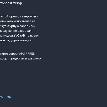
второв и фигур
олотой орел», невероятно
еменного кино вышла на
 культурную парадигму
 заслуженно завоевал
ые модели VOYAH по праву
зников, управляющий
 кроссовер ФРИ / FREE,
омфорт представительского
yah_rus
.