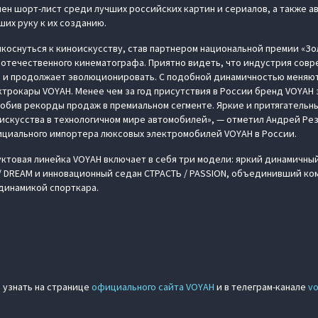
ен шорт-лист среди лучших российских картин и сериалов, а также а
их руку к их созданию.
икоснуться к киноискусству, став партнером национальной премии «З
 отечественного кинематографа. Приятно видеть, что индустрия совр
ь и продолжает эволюционировать. С подобной динамичностью меняют
ктрокары VOYAH. Менее чем за год присутствия в России бренд VOYAH
обив рекорды продаж в премиальном сегменте. Яркие и притягательн
искусства в технологичном мире автомобилей», — отметил Андрей Ре
ициального импортера люксовых электромобилей VOYAH в России.
ктовая линейка VOYAH включает в себя три модели: яркий динамичный
/ DREAM и инновационный седан СТРАСТЬ / PASSION, объединивший к
динамикой спорткара.
 узнать на странице
официального сайта VOYAH
и в телеграм-канале
vo