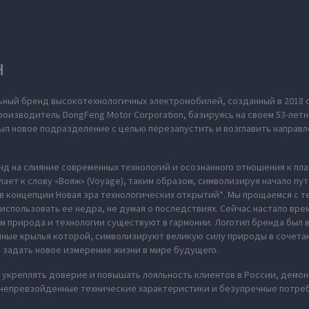
H
ьный бренд высокотехнологичных электромобилей, созданный в 2018 
оизводитель DongFeng Motor Corporation, базируясь на своем 53-летн
л новое подразделение с целью перезапустить и возглавить направл
нд на слияние современных технологий и осознанного отношения к пл
ает к слову «Вояж» (Voyage), таким образом, символизируя начало пу
в концепции Новая эра технологических открытий*. Мы прощаемся с те
использовать ее недра, не думая о последствиях. Сейчас настало вре
м природа и технологии существуют в гармонии. Логотип бренда был
нные крылья которой, символизируют великую силу природы в сочета
 задать новое измерение жизни в мире будущего.
укреплять доверие и повышать лояльность клиентов в России, демон
 непревзойденные технические характеристики и безупречные потреб