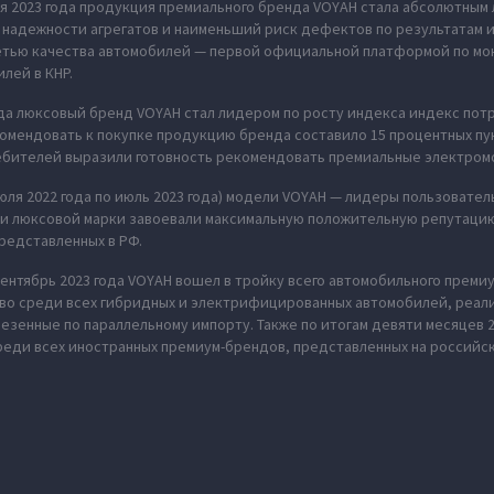
ия 2023 года продукция премиального бренда VOYAH стала абсолютным
надежности агрегатов и наименьший риск дефектов по результатам 
етью качества автомобилей — первой официальной платформой по мо
лей в КНР.
ода люксовый бренд VOYAH стал лидером по росту индекса индекс по
омендовать к покупке продукцию бренда составило 15 процентных пу
ебителей выразили готовность рекомендовать премиальные электромо
июля 2022 года по июль 2023 года) модели VOYAH — лидеры пользовател
ли люксовой марки завоевали максимальную положительную репутацию
редставленных в РФ.
ентябрь 2023 года VOYAH вошел в тройку всего автомобильного премиу
во среди всех гибридных и электрифицированных автомобилей, реал
везенные по параллельному импорту. Также по итогам девяти месяцев 
реди всех иностранных премиум-брендов, представленных на российс