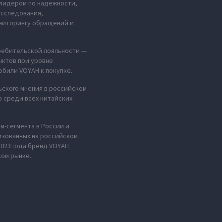
 лидером по надежности,
исследования,
ниторингу обращений и
требительской лояльности —
нктов при уровне
били VOYAH к покупке.
ьского мнения в российском
 среди всех китайских
м-сегмента в России и
изованных на российском
2023 года бренд VOYAH
ком рынке.