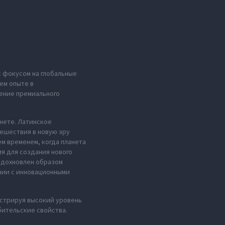
с фокусом на глобальные
ем опыте в
ение премиального
анете. Латинское
тешествия в новую эру
м временем, когда планета
мя для создания нового
 вдохновлен образом
нии с инновационными
стрируя высокий уровень
ительские свойства.