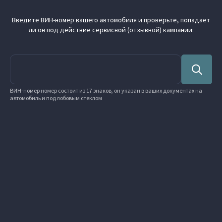
Введите ВИН-номер вашего автомобиля и проверьте, попадает
ли он под действие сервисной (отзывной) кампании:
ВИН-номер номер состоит из 17 знаков, он указан в ваших документах на
автомобиль и под лобовым стеклом