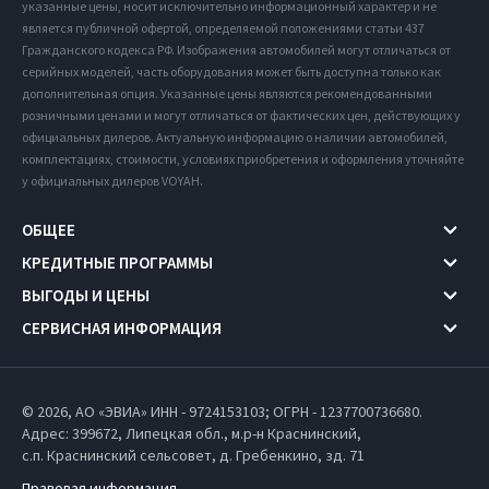
указанные цены, носит исключительно информационный характер и не
является публичной офертой, определяемой положениями статьи 437
Гражданского кодекса РФ. Изображения автомобилей могут отличаться от
серийных моделей, часть оборудования может быть доступна только как
дополнительная опция. Указанные цены являются рекомендованными
розничными ценами и могут отличаться от фактических цен, действующих у
официальных дилеров. Актуальную информацию о наличии автомобилей,
комплектациях, стоимости, условиях приобретения и оформления уточняйте
у официальных дилеров VOYAH.
ОБЩЕЕ
КРЕДИТНЫЕ ПРОГРАММЫ
ВЫГОДЫ И ЦЕНЫ
СЕРВИСНАЯ ИНФОРМАЦИЯ
© 2026, АО «ЭВИА» ИНН - 9724153103; ОГРН - 1237700736680.
Адрес: 399672,
Липецкая обл.,
м.р-н Краснинский,
с.п. Краснинский сельсовет,
д. Гребенкино, зд. 71
Правовая информация